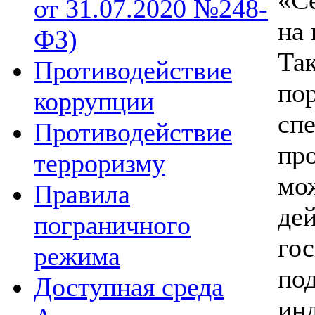
от 31.07.2020 №248-
на
ФЗ)
Противодействие
по
коррупции
сп
Противодействие
пр
терроризму
мо
Правила
де
пограничного
го
режима
п
Доступная среда
ин