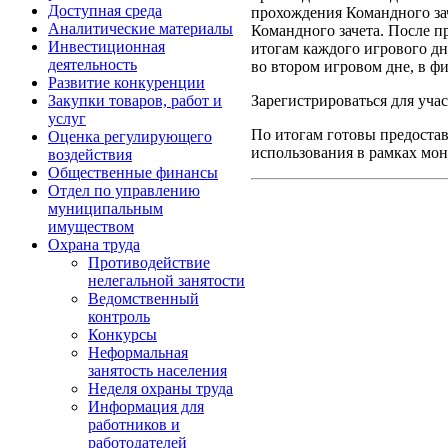
Доступная среда
прохождения Командного зач
Аналитические материалы
Командного зачета. После п
Инвестиционная
итогам каждого игрового дня
деятельность
во втором игровом дне, в ф
Развитие конкуренции
Зарегистрироваться для уча
Закупки товаров, работ и
услуг
По итогам готовы предостави
Оценка регулирующего
использования в рамках мон
воздействия
Общественные финансы
Отдел по управлению
муниципальным
имуществом
Охрана труда
Противодействие
нелегальной занятости
Ведомственный
контроль
Конкурсы
Неформальная
занятость населения
Неделя охраны труда
Информация для
работников и
работодателей