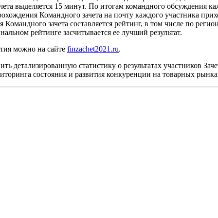
ета выделяется 15 минут. По итогам командного обсуждения ка
рохождения Командного зачета на почту каждого участника прих
 Командного зачета составляется рейтинг, в том числе по регио
инальном рейтинге засчитывается ее лучший результат.
стия можно на сайте
finzachet2021.ru
.
ть детализированную статистику о результатах участников Зачет
иторинга состояния и развития конкуренции на товарных рынка