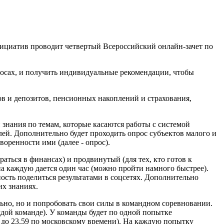
инициатив проводит четвертый Всероссийский онлайн-зачет по
осах, и получить индивидуальные рекомендации, чтобы
ов и депозитов, пенсионных накоплений и страхования,
 знания по темам, которые касаются работы с системой
й. Дополнительно будет проходить опрос субъектов малого и
оренности ими (далее - опрос).
раться в финансах) и продвинутый (для тех, кто готов к
а каждую дается один час (можно пройти намного быстрее).
ость поделиться результатами в соцсетях. Дополнительно
х знаниях.
льно, но и попробовать свои силы в командном соревновании.
аждой команде). У команды будет по одной попытке
и до 23.59 по московскому времени). На каждую попытку