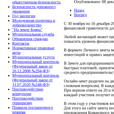
Опубликовано: 08 дек
общественная безопасность
Безопасность дорожного
Назад
движения
Вперёд
Год экологии
Молодежная политика и
С 30 ноября по 16 декабря 
добровольчество
финансовой грамотности для
"На земле Бояна"
Муниципальная служба
Любой желающий может пров
Обращения граждан
повысить уровень финансов
Контакты
Нормативные правовые
В формате Личного зачета м
акты
инвестиций и правил защит
Муниципальные услуги
Муниципальный контроль
В Зачете для предпринимате
(Федеральный закон от
быстрых платежей, привлеч
26.12.2008 №294-ФЗ)
среднего предпринимательст
Муниципальный контроль
(Федеральный закон от
Онлайн-зачет разделен на дв
31.07.2020 №248-ФЗ)
сложным вопросам). В каждо
Противодействие
При верном ответе на 20 и 
коррупции
каждый участник получит и
Противодействие
терроризму
В этом году у участников в
Правила пограничного
Для этого на сайте зачета н
режима
прохождения Командного зач