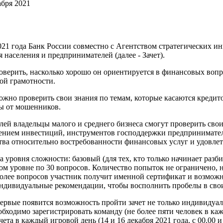
абря 2021
2021 года Банк России совместно с Агентством стратегических 
 населения и предпринимателей (далее - Зачет).
ерить, насколько хорошо он ориентируется в финансовых вопр
ой грамотности.
ожно проверить свои знания по темам, которые касаются кредит
ы от мошенников.
лей владельцы малого и среднего бизнеса смогут проверить свои
ением инвестиций, инструментов господдержки предпринимателе
ва относительно востребованности финансовых услуг и удовлетв
а уровня сложности: базовый (для тех, кто только начинает разби
м уровне по 30 вопросов. Количество попыток не ограничено, н
более вопросов участник получит именной сертификат и возможн
ндивидуальные рекомендации, чтобы восполнить пробелы в свои
первые появится возможность пройти зачет не только индивидуа
еобходимо зарегистрировать команду (не более пяти человек в к
ета в каждый игровой день (14 и 16 декабря 2021 года, с 00.00 