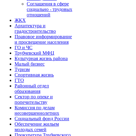
Соглашения в сфере
социально - трудовых
отношений
ЖКХ
Архитектура и
градостроительство
Правовое информирование
и просвещение населения
ГО и ЧС
Трубчевский МФЦ
Культурная жизнь района
Малый бизнес
Туризм
Спортивная жизнь
ГТО
Районный отдел
образования
Сектор по опеке и
попечительству
Комиссия по делам
несовершеннолетних
Социальный фонд России
Обеспечение жильем
молодых семей
Прокуратура Трубчевского