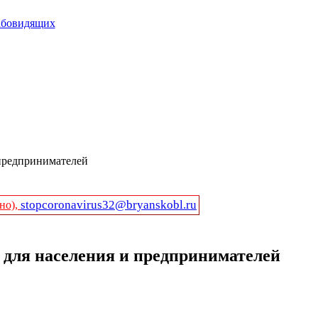
абовидящих
 предпринимателей
stopcoronavirus32@bryanskobl.ru
но),
и для населения и предпринимателей