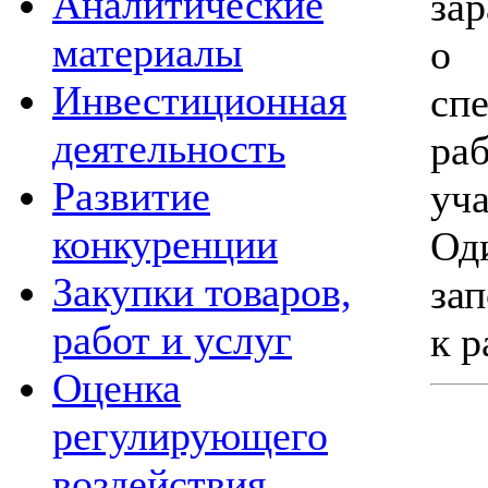
Аналитические
за
материалы
о 
Инвестиционная
сп
деятельность
ра
Развитие
уча
конкуренции
Од
Закупки товаров,
зап
работ и услуг
к р
Оценка
регулирующего
воздействия