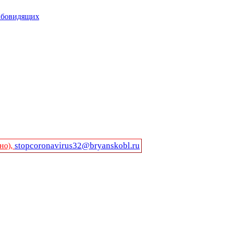
абовидящих
stopcoronavirus32@bryanskobl.ru
но),