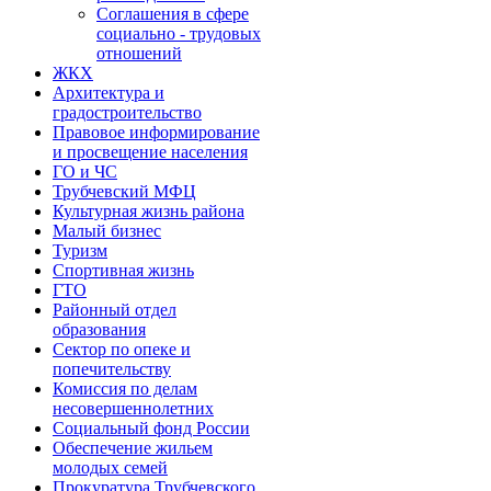
Соглашения в сфере
социально - трудовых
отношений
ЖКХ
Архитектура и
градостроительство
Правовое информирование
и просвещение населения
ГО и ЧС
Трубчевский МФЦ
Культурная жизнь района
Малый бизнес
Туризм
Спортивная жизнь
ГТО
Районный отдел
образования
Сектор по опеке и
попечительству
Комиссия по делам
несовершеннолетних
Социальный фонд России
Обеспечение жильем
молодых семей
Прокуратура Трубчевского