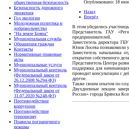
Опубликовано: 18 июн
общественная безопасность
Безопасность дорожного
Назад
движения
Вперёд
Год экологии
Молодежная политика и
В этом убедились участницы
добровольчество
Представитель ГАУ «Рег
"На земле Бояна"
предпринимателей.
Муниципальная служба
Заместитель директора ГБ
Обращения граждан
Юлия Лосева познакомили у
Контакты
Заместитель начальника о
Нормативные правовые
открытии собственного дела
акты
Представитель Центра разв
Муниципальные услуги
поддержки для начинающих 
Муниципальный контроль
проводит консультации с д
(Федеральный закон от
другое.
26.12.2008 №294-ФЗ)
Также своим опытом по соз
Муниципальный контроль
Двухдневные лекции завер
(Федеральный закон от
России» города Брянска Кс
31.07.2020 №248-ФЗ)
Противодействие
коррупции
Противодействие
терроризму
Правила пограничного
режима