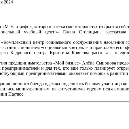
я 2024
 «Мама-профи», которым рассказали о тонкостях открытия собст
иональный учебный центр» Елена Столицына рассказал
У «Комплексный центр социального обслуживания населения г
частниц с понятием «социальный контракт» и правилами его оф
тдела Кадрового центра Кристина Ковшова рассказала о ед
.
ития предпринимательства «Мой бизнес» Алёна Смирнова предо
предпринимателей и для тех, кто ещё только планирует открыт
ействующими предпринимателями, оказывает помощь в развитии 
данию личного бренда одежды поделилась бывшая участница к
шились мини-тренингом на ситуативную оценку психоэмоцион
ении Паулюс.