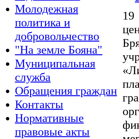
Молодежная
19
политика и
це
добровольчество
Бр
"На земле Бояна"
уч
Муниципальная
«
служба
пл
Обращения граждан
гр
Контакты
ор
Нормативные
фи
правовые акты
ме