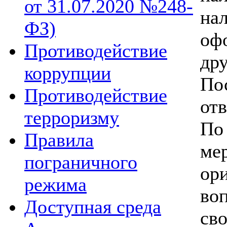
от 31.07.2020 №248-
на
ФЗ)
оф
Противодействие
дру
коррупции
По
Противодействие
от
терроризму
По
Правила
ме
пограничного
ор
режима
во
Доступная среда
св