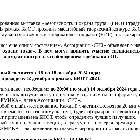
ованная выставка «Безопасность и охрана труда» (БИОТ) тради
. В рамках БИОТ проходит масштабный творческий конкурс БИ
му, конкурс научно-исследовательских работ (НИР), а также я
ился еще одним состязанием. Ассоциация «СИЗ» объявляет о на
охране труда». В нем могут принять участие специалисты
сти входит контроль за соблюдением требований ОТ.
ый состоится с 15 по 18 октября 2024 года;
т проходить 12 декабря в рамках БИОТ-2024.
Олимпиаде» необходимо
до 20:00 (по мск.) 14 октября 2024 года
участник получит доступ к тестовым заданиям на платформе 
ЕРМИКА», члена Ассоциации «СИЗ».
обой онлайн-тестирование. Каждый участник должен за 20 мину
 времени, затраченному на тест, будет сформирован сводный ре
дут приглашены на БИОТ, чтобы определить лучших из лучших.
ный турнир, яркие эмоции, игра ума и проверка эрудици
РМИКА», награждение на главном мероприятии отрасли, почет
пиаде по охране труда» БЕСПЛАТНОЕ!