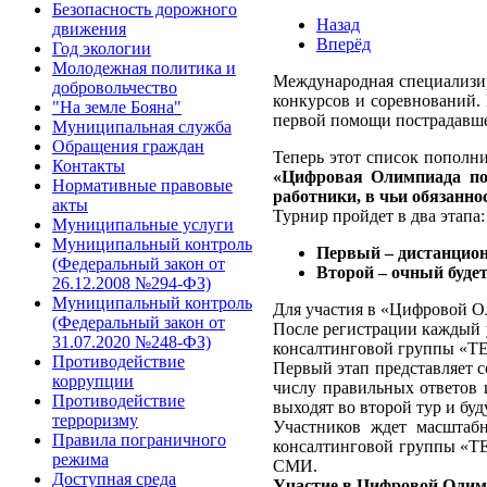
Безопасность дорожного
Назад
движения
Вперёд
Год экологии
Молодежная политика и
Международная специализир
добровольчество
конкурсов и соревнований
"На земле Бояна"
первой помощи пострадавше
Муниципальная служба
Обращения граждан
Теперь этот список пополн
Контакты
«Цифровая Олимпиада по 
Нормативные правовые
работники, в чьи обязанно
акты
Турнир пройдет в два этапа:
Муниципальные услуги
Муниципальный контроль
Первый – дистанционн
(Федеральный закон от
Второй – очный буде
26.12.2008 №294-ФЗ)
Муниципальный контроль
Для участия в «Цифровой 
(Федеральный закон от
После регистрации каждый 
31.07.2020 №248-ФЗ)
консалтинговой группы «Т
Противодействие
Первый этап представляет с
коррупции
числу правильных ответов и
Противодействие
выходят во второй тур и бу
терроризму
Участников ждет масштаб
Правила пограничного
консалтинговой группы «ТЕ
режима
СМИ.
Доступная среда
Участие в Цифровой Олим