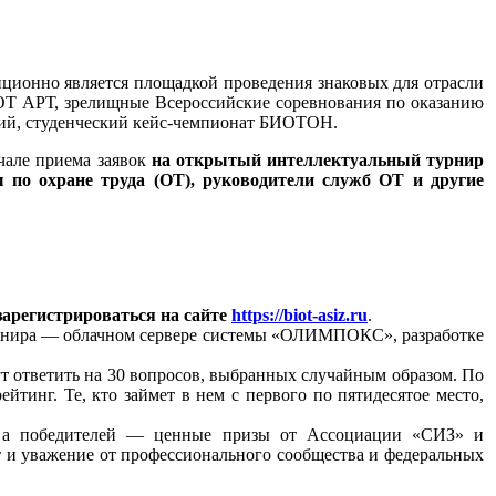
ционно является площадкой проведения знаковых для отрасли
ОТ АРТ, зрелищные Всероссийские соревнования по оказанию
ркий, студенческий кейс-чемпионат БИОТОН.
чале приема заявок
на открытый интеллектуальный турнир
 по охране труда (ОТ), руководители служб ОТ и другие
зарегистрироваться на сайте
https://biot-asiz.ru
.
турнира — облачном сервере системы «ОЛИМПОКС», разработке
т ответить на 30 вопросов, выбранных случайным образом. По
йтинг. Те, кто займет в нем с первого по пятидесятое место,
и, а победителей — ценные призы от Ассоциации «СИЗ» и
 и уважение от профессионального сообщества и федеральных