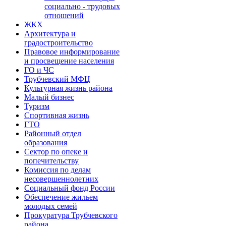
социально - трудовых
отношений
ЖКХ
Архитектура и
градостроительство
Правовое информирование
и просвещение населения
ГО и ЧС
Трубчевский МФЦ
Культурная жизнь района
Малый бизнес
Туризм
Спортивная жизнь
ГТО
Районный отдел
образования
Сектор по опеке и
попечительству
Комиссия по делам
несовершеннолетних
Социальный фонд России
Обеспечение жильем
молодых семей
Прокуратура Трубчевского
района