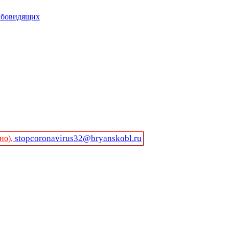
абовидящих
stopcoronavirus32@bryanskobl.ru
но),