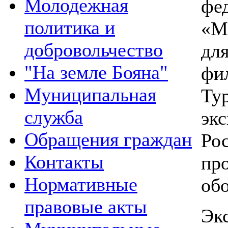
Молодежная
фе
политика и
«М
добровольчество
дл
"На земле Бояна"
фи
Муниципальная
Ту
служба
эк
Обращения граждан
Ро
Контакты
пр
Нормативные
об
правовые акты
Эк