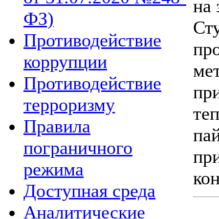
на 
ФЗ)
С
Противодействие
пр
коррупции
ме
Противодействие
пр
терроризму
те
Правила
пай
пограничного
пр
режима
кон
Доступная среда
Аналитические