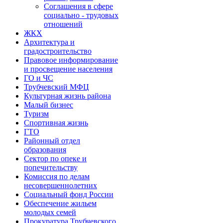
Соглашения в сфере
социально - трудовых
отношений
ЖКХ
Архитектура и
градостроительство
Правовое информирование
и просвещение населения
ГО и ЧС
Трубчевский МФЦ
Культурная жизнь района
Малый бизнес
Туризм
Спортивная жизнь
ГТО
Районный отдел
образования
Сектор по опеке и
попечительству
Комиссия по делам
несовершеннолетних
Социальный фонд России
Обеспечение жильем
молодых семей
Прокуратура Трубчевского