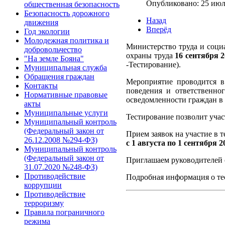
Опубликовано: 25 июл
общественная безопасность
Безопасность дорожного
Назад
движения
Вперёд
Год экологии
Молодежная политика и
Министерство труда и соц
добровольчество
охраны труда
16 сентября 2
"На земле Бояна"
-Тестирование).
Муниципальная служба
Обращения граждан
Мероприятие проводится в
Контакты
поведения и ответственно
Нормативные правовые
осведомленности граждан в 
акты
Муниципальные услуги
Тестирование позволит учас
Муниципальный контроль
(Федеральный закон от
Прием заявок на участие в 
26.12.2008 №294-ФЗ)
с 1 августа по 1 сентября 2
Муниципальный контроль
(Федеральный закон от
Приглашаем руководителей о
31.07.2020 №248-ФЗ)
Противодействие
Подробная информация о те
коррупции
Противодействие
терроризму
Правила пограничного
режима