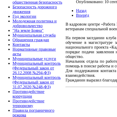
Опубликовано: 10 сен
общественная безопасность
Безопасность дорожного
Назад
движения
Вперёд
Год экологии
Молодежная политика и
В кадровом центре «Работа 
добровольчество
ветеранам специальной вое
"На земле Бояна"
Муниципальная служба
На первом заседании клуба
Обращения граждан
обучение в магистратуре 
Контакты
национального проекта «Ка
Нормативные правовые
порядке подачи заявления
акты
общество.
Муниципальные услуги
Начальник отдела по работ
Муниципальный контроль
помощь в поиске работы и с
(Федеральный закон от
Для поддержания контакт
26.12.2008 №294-ФЗ)
взаимодействия.
Муниципальный контроль
Гражданин выразил благода
(Федеральный закон от
31.07.2020 №248-ФЗ)
Противодействие
коррупции
Противодействие
терроризму
Правила пограничного
режима