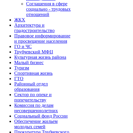
Соглашения в сфере
социально - трудовых
отношений
ЖКХ
Архитектура и
градостроительство
Правовое информирование
и просвещение населения
ГО и ЧС
Трубчевский МФЦ
Культурная жизнь района
Малый бизнес
Туризм
Спортивная жизнь
ГТО
Районный отдел
образования
Сектор по опеке и
попечительству
Комиссия по делам
несовершеннолетних
Социальный фонд России
Обеспечение жильем
молодых семей
Прокуратура Трубчевского