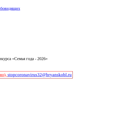
абовидящих
курса «Семья года - 2026»
stopcoronavirus32@bryanskobl.ru
но),