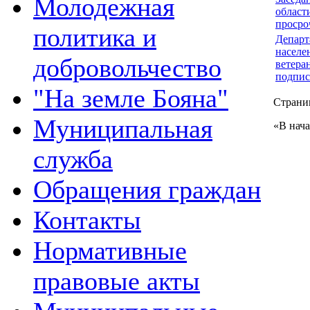
Молодежная
област
просро
политика и
Департ
населе
добровольчество
ветера
подпис
"На земле Бояна"
Страниц
Муниципальная
«
В нач
служба
Обращения граждан
Контакты
Нормативные
правовые акты