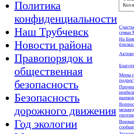
Политика
Кол-
конфиденциальности
Счасть
Наш Трубчевск
семьи 
На Бря
Новости района
близки
Активн
Правопорядок и
Благот
общественная
Меры п
подрос
безопасность
Прочны
реабил
Безопасность
рынком
Вопрос
дорожного движения
межвед
против
Год экологии
Вниман
сообще
Заседа