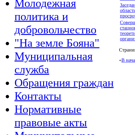
Молодежная
Заседа
област
политика и
просро
Соверш
добровольчество
стацио
теорет
органи
"На земле Бояна"
Страниц
Муниципальная
«
В нач
служба
Обращения граждан
Контакты
Нормативные
правовые акты