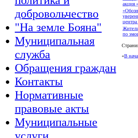
политика и
акция 
добровольчество
«Обозн
уверен
центра
"На земле Бояна"
Жители
по эмо
Муниципальная
Страниц
служба
«
В нач
Обращения граждан
Контакты
Нормативные
правовые акты
Муниципальные
услуги