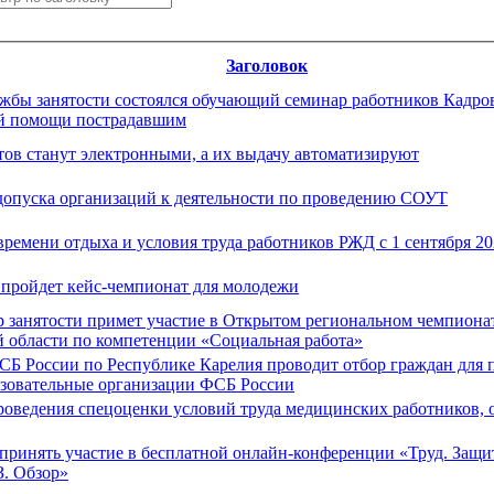
Заголовок
жбы занятости состоялся обучающий семинар работников Кадрово
ой помощи пострадавшим
ов станут электронными, а их выдачу автоматизируют
допуска организаций к деятельности по проведению СОУТ
ремени отдыха и условия труда работников РЖД с 1 сентября 20
е пройдет кейс-чемпионат для молодежи
р занятости примет участие в Открытом региональном чемпион
кой области по компетенции «Социальная работа»
Б России по Республике Карелия проводит отбор граждан для 
разовательные организации ФСБ России
роведения спецоценки условий труда медицинских работников
принять участие в бесплатной онлайн-конференции «Труд. Защи
. Обзор»