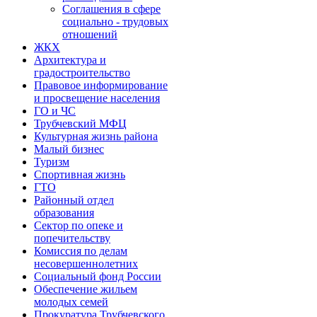
Соглашения в сфере
социально - трудовых
отношений
ЖКХ
Архитектура и
градостроительство
Правовое информирование
и просвещение населения
ГО и ЧС
Трубчевский МФЦ
Культурная жизнь района
Малый бизнес
Туризм
Спортивная жизнь
ГТО
Районный отдел
образования
Сектор по опеке и
попечительству
Комиссия по делам
несовершеннолетних
Социальный фонд России
Обеспечение жильем
молодых семей
Прокуратура Трубчевского