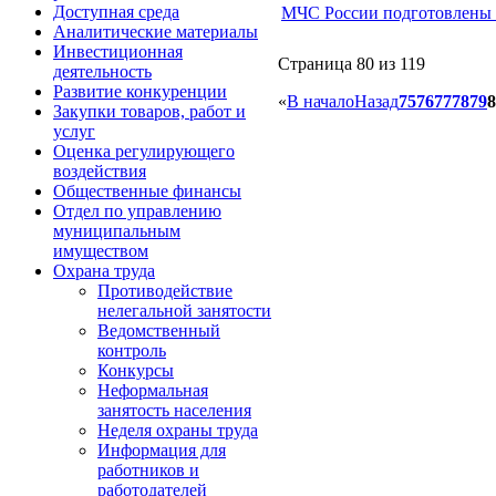
Доступная среда
МЧС России подготовлены р
Аналитические материалы
Инвестиционная
Страница 80 из 119
деятельность
Развитие конкуренции
«
В начало
Назад
75
76
77
78
79
8
Закупки товаров, работ и
услуг
Оценка регулирующего
воздействия
Общественные финансы
Отдел по управлению
муниципальным
имуществом
Охрана труда
Противодействие
нелегальной занятости
Ведомственный
контроль
Конкурсы
Неформальная
занятость населения
Неделя охраны труда
Информация для
работников и
работодателей