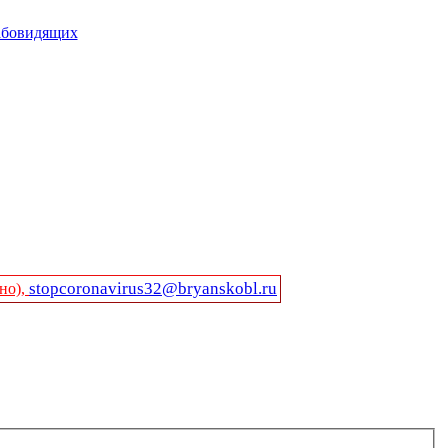
абовидящих
stopcoronavirus32@bryanskobl.ru
но),