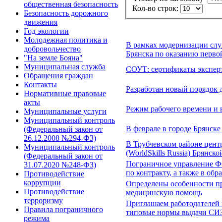
общественная безопасность
Кол-во строк:
Безопасность дорожного
движения
Год экологии
Молодежная политика и
В рамках модернизации слу
добровольчество
Брянска по оказанию перв
"На земле Бояна"
Муниципальная служба
СОУТ: сертификаты эксперт
Обращения граждан
Контакты
Разработан новый порядок 
Нормативные правовые
акты
Режим рабочего времени и в
Муниципальные услуги
Муниципальный контроль
В феврале в городе Брянск
(Федеральный закон от
26.12.2008 №294-ФЗ)
В Трубчевском районе цент
Муниципальный контроль
(WorldSkills Russia) Брянс
(Федеральный закон от
Пограничное управление ФС
31.07.2020 №248-ФЗ)
по контракту, а также в об
Противодействие
коррупции
Определены особенности п
Противодействие
медицинскую помощь
терроризму
Приглашаем работодателей 
Правила пограничного
типовые нормы выдачи СИЗ
режима