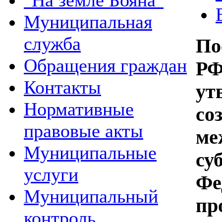
"На земле Бояна"
Муниципальная
служба
По
Обращения граждан
РФ
Контакты
ут
Нормативные
со
правовые акты
ме
Муниципальные
с
услуги
Ф
Муниципальный
пр
контроль