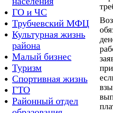
населения
тре
ГО и ЧС
Во
Трубчевский МФЦ
обя
Культурная жизнь
де
района
раб
Малый бизнес
за
Туризм
при
есл
Спортивная жизнь
вз
ГТО
вып
Районный отдел
пл
образования