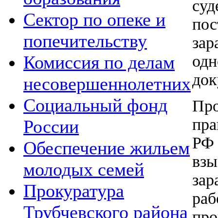
су
Сектор по опеке и
по
попечительству
за
од
Комиссия по делам
док
несовершеннолетних
Социальный фонд
Пр
пра
России
РФ 
Обеспечение жильем
вз
молодых семей
за
Прокуратура
раб
Трубчевского района
про