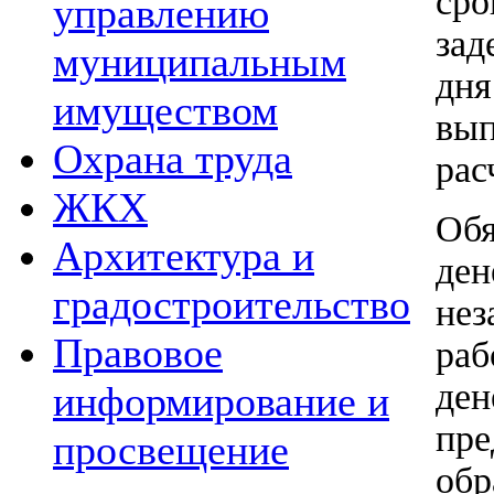
ср
управлению
за
муниципальным
дн
имуществом
вы
Охрана труда
рас
ЖКХ
Об
Архитектура и
де
градостроительство
не
Правовое
ра
д
информирование и
пр
просвещение
об