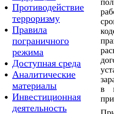
по
Противодействие
ра
терроризму
ср
Правила
код
пограничного
пра
рас
режима
до
Доступная среда
ус
Аналитические
зар
материалы
в 
Инвестиционная
при
деятельность
Пр