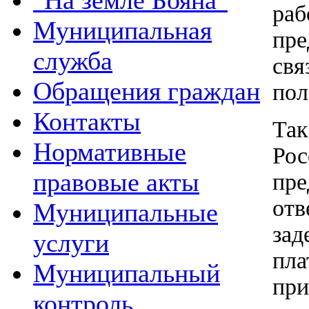
"На земле Бояна"
ра
Муниципальная
пре
служба
св
Обращения граждан
пол
Контакты
Так
Нормативные
Р
правовые акты
пр
отв
Муниципальные
за
услуги
пл
Муниципальный
при
контроль