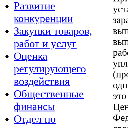
Развитие
ус
конкуренции
зар
Закупки товаров,
вы
вып
работ и услуг
раб
Оценка
уп
регулирующего
(п
воздействия
од
Общественные
это
финансы
Це
Фе
Отдел по