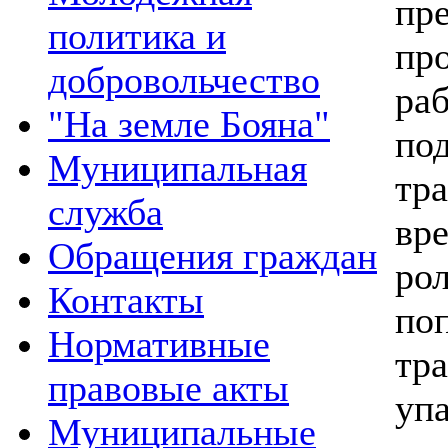
пр
политика и
пр
добровольчество
ра
"На земле Бояна"
по
Муниципальная
тр
служба
вр
Обращения граждан
ро
Контакты
по
Нормативные
тра
правовые акты
уп
Муниципальные