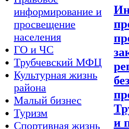
Ин
информирование и
пр
просвещение
населения
пр
ГО и ЧС
за
Трубчевский МФЦ
ре
Культурная жизнь
бе
района
пр
Малый бизнес
Тр
Туризм
и 
Спортивная жизнь