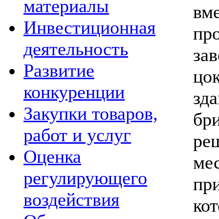
материалы
вм
Инвестиционная
пр
деятельность
за
Развитие
цо
конкуренции
зда
Закупки товаров,
бр
работ и услуг
ре
Оценка
мес
регулирующего
при
воздействия
ко