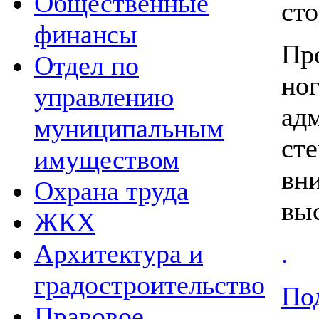
Общественные
сто
финансы
Пр
Отдел по
но
управлению
адм
муниципальным
сте
имуществом
вни
Охрана труда
выс
ЖКХ
.
Архитектура и
градостроительство
Под
Правовое