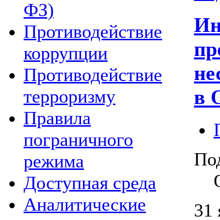
ФЗ)
Ин
Противодействие
пр
коррупции
не
Противодействие
в 
терроризму
Правила
пограничного
По
режима
Доступная среда
Аналитические
31 