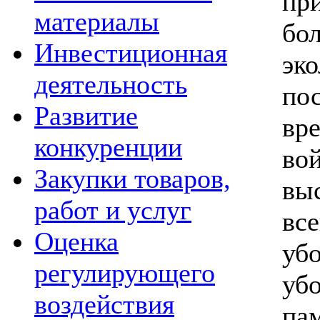
пр
материалы
бо
Инвестиционная
эк
деятельность
по
Развитие
вр
конкуренции
во
Закупки товаров,
вы
работ и услуг
вс
Оценка
уб
регулирующего
уб
воздействия
па