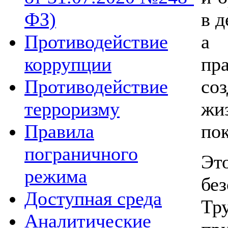
в 
ФЗ)
а 
Противодействие
пр
коррупции
со
Противодействие
жи
терроризму
по
Правила
пограничного
Эт
режима
б
Доступная среда
Т
Аналитические