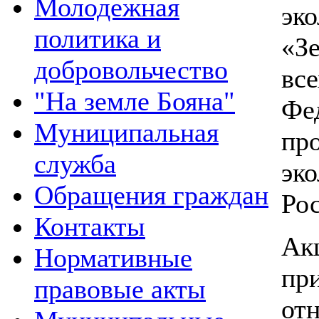
Молодежная
эк
политика и
«З
добровольчество
вс
"На земле Бояна"
Фе
Муниципальная
пр
служба
эк
Обращения граждан
Рос
Контакты
Ак
Нормативные
пр
правовые акты
от