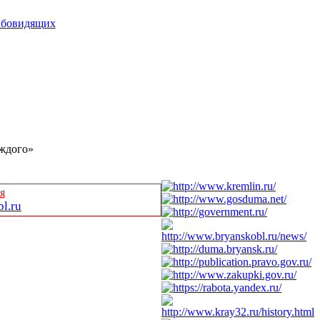
абовидящих
аждого»
я
l.ru