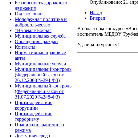
Опубликовано: 21 апр
Безопасность дорожного
движения
Назад
Год экологии
Вперёд
Молодежная политика и
добровольчество
В областном конкурсе «Восп
"На земле Бояна"
воспитатель МБДОУ Трубчев
Муниципальная служба
Обращения граждан
Удачи конкурсанту!
Контакты
Нормативные правовые
акты
Муниципальные услуги
Муниципальный контроль
(Федеральный закон от
26.12.2008 №294-ФЗ)
Муниципальный контроль
(Федеральный закон от
31.07.2020 №248-ФЗ)
Противодействие
коррупции
Противодействие
терроризму
Правила пограничного
режима
Доступная среда