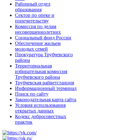
Районный отдел
образования
Сектор по опеке и
попечительству
Комиссия по делам
несовершеннолетних
Социальный фонд России
Обеспечение жильем
молодых семей
Прокуратура Трубчевского
района
Территориальная
избирательная комиссия
Трубчевского района
Трубчевская райветстанция
Информационный терминал
Поиск по сайту
Законодательная карта сайта
Условия использования
открытых данных
Кодекс добросовестных
практик