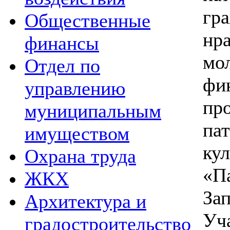
г
Общественные
нр
финансы
мо
Отдел по
фи
управлению
п
муниципальным
па
имуществом
к
Охрана труда
«П
ЖКХ
За
Архитектура и
Уч
градостроительство