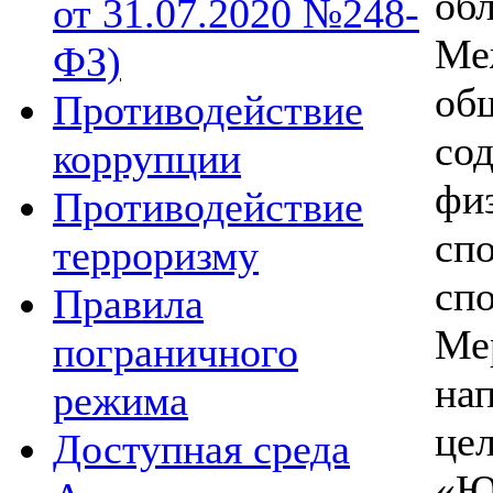
об
от 31.07.2020 №248-
Ме
ФЗ)
об
Противодействие
со
коррупции
фи
Противодействие
с
терроризму
сп
Правила
М
пограничного
на
режима
це
Доступная среда
«