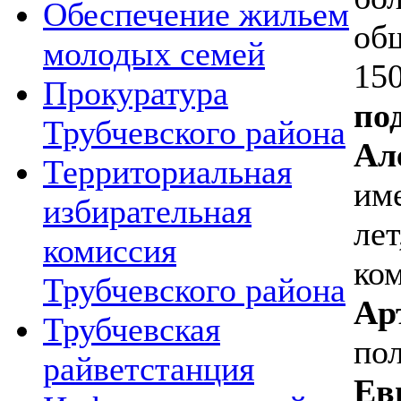
Обеспечение жильем
об
молодых семей
15
Прокуратура
по
Трубчевского района
Ал
Территориальная
им
избирательная
лет
комиссия
к
Трубчевского района
Ар
Трубчевская
п
райветстанция
Ев