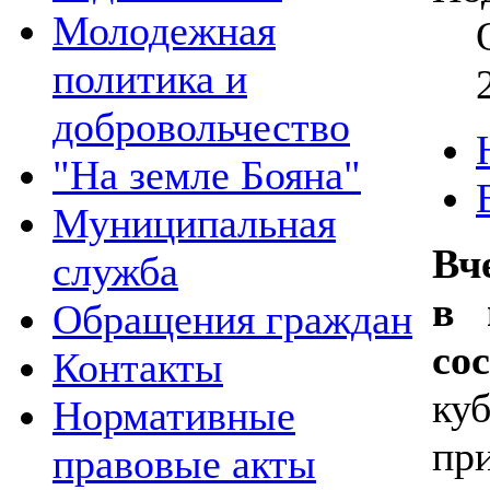
Молодежная
политика и
добровольчество
"На земле Бояна"
Муниципальная
Вч
служба
в 
Обращения граждан
со
Контакты
к
Нормативные
пр
правовые акты