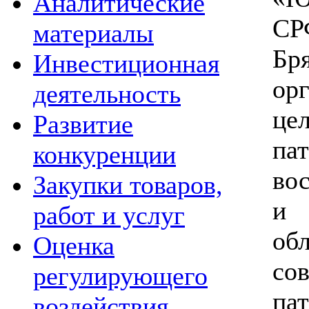
Аналитические
С
материалы
Б
Инвестиционная
ор
деятельность
це
Развитие
па
конкуренции
во
Закупки товаров,
и 
работ и услуг
Оценка
со
регулирующего
пат
воздействия