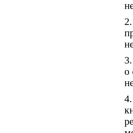
н
2
п
н
3
о
н
4
к
р
м