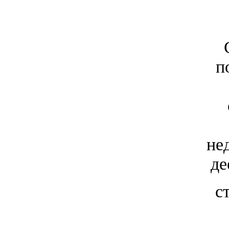
п
не
де
с