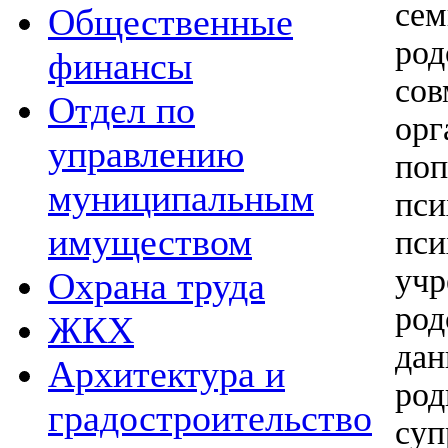
с
Общественные
род
финансы
со
Отдел по
о
управлению
поп
муниципальным
пс
имуществом
пси
уч
Охрана труда
ро
ЖКХ
дан
Архитектура и
ро
градостроительство
суп