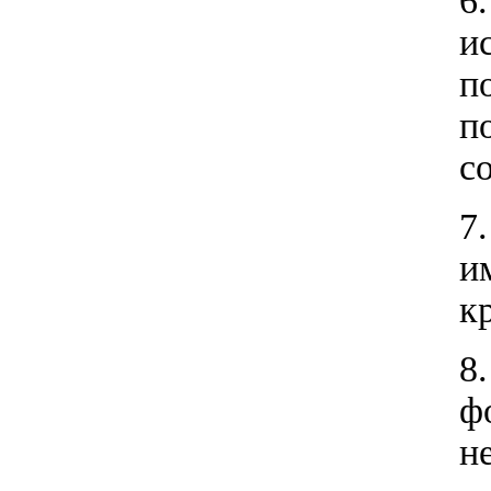
6
и
п
п
с
7
и
к
8
ф
н