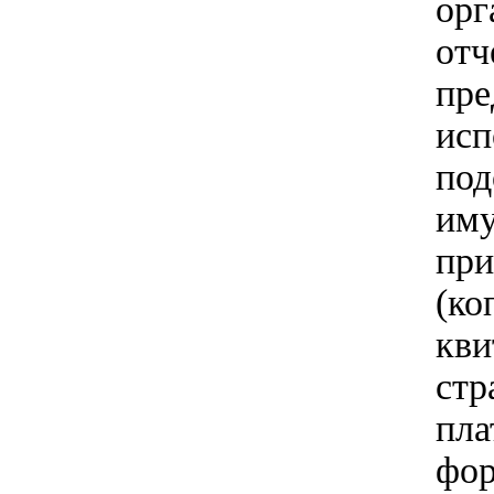
орг
от
пре
ис
по
им
пр
(к
кви
ст
пл
фор