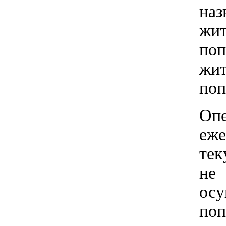
на
жит
по
жи
поп
Оп
еже
тек
не
ос
поп