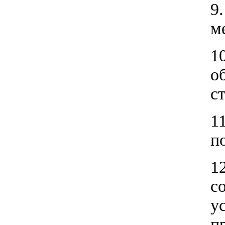
9
м
1
о
с
1
п
1
с
у
п