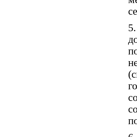
с
5
д
п
н
(
г
с
с
п