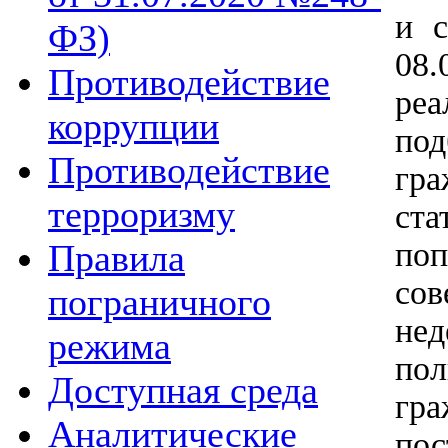
и с
ФЗ)
08
Противодействие
ре
коррупции
по
Противодействие
гр
терроризму
ст
поп
Правила
сов
пограничного
не
режима
по
Доступная среда
гр
Аналитические
пос