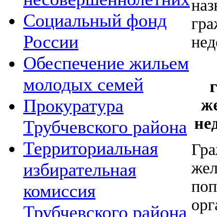
наз
Социальный фонд
гра
России
нед
Обеспечение жильем
молодых семей
Прокуратура
ж
не
Трубчевского района
Территориальная
Гр
же
избирательная
поп
комиссия
орг
Трубчевского района