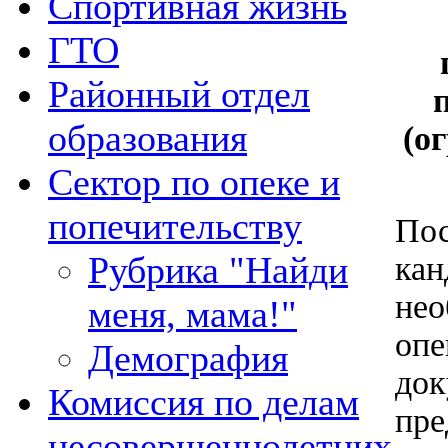
Спортивная жизнь
ГТО
Районный отдел
образования
(о
Сектор по опеке и
попечительству
Пос
Рубрика "Найди
кан
нео
меня, мама!"
опе
Демография
док
Комиссия по делам
пре
несовершеннолетних