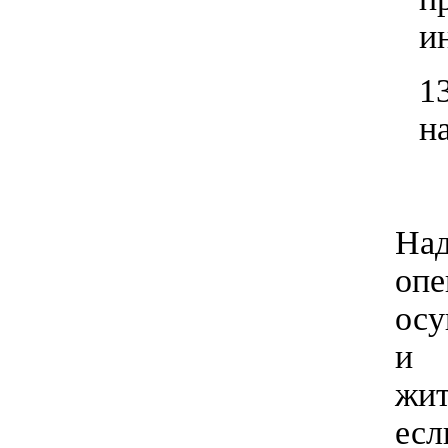
и
1
н
На
оп
осу
и 
жи
ес