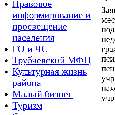
Правовое
За
информирование и
мес
просвещение
по
населения
не
ГО и ЧС
гр
пс
Трубчевский МФЦ
пси
Культурная жизнь
уч
района
н
Малый бизнес
учр
Туризм