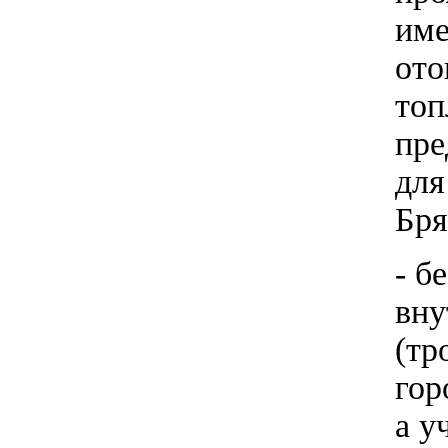
име
ото
топ
пре
для
Бря
- б
вну
(тр
гор
а у