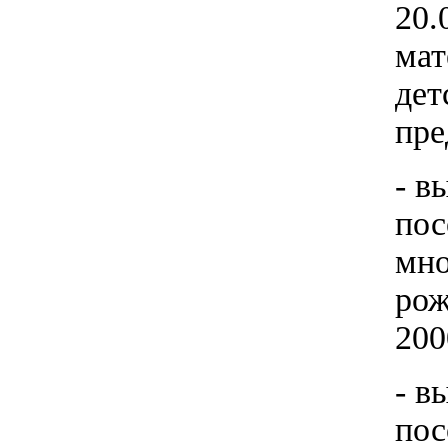
20.
мат
дет
пре
- в
пос
мно
рож
200
- в
пос