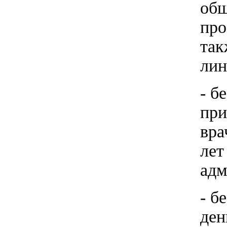
общ
про
так
лин
- б
при
вра
лет
адм
- б
ден