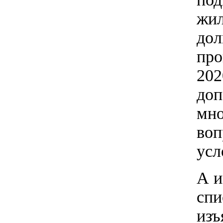
жил
дол
про
202
доп
мно
воп
усл
А и
спи
изъ