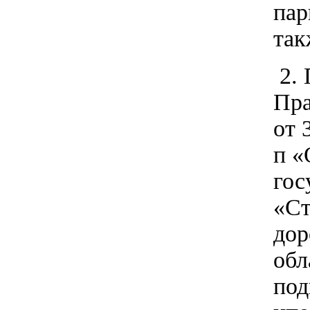
пар
так
2. 
Пра
от 
п «
гос
«Ст
дор
обл
под