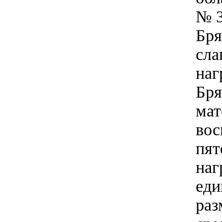
№ 3
Бря
сла
наг
Бря
мат
вос
пят
наг
еди
раз