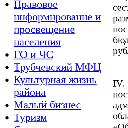
Правовое
сес
информирование и
раз
просвещение
пос
бюд
населения
руб
ГО и ЧС
Трубчевский МФЦ
Культурная жизнь
IV.
района
пос
Малый бизнес
адм
обл
Туризм
«Об