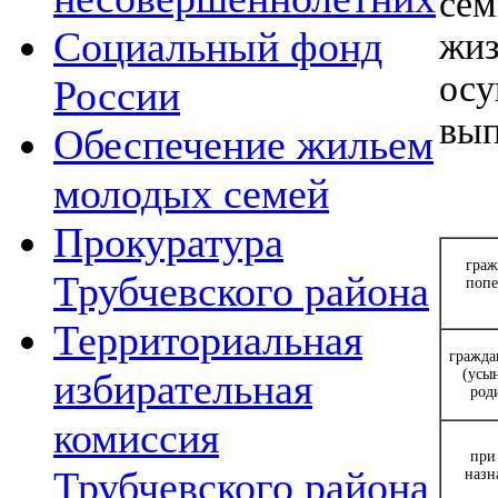
сем
Социальный фонд
жиз
осу
России
вып
Обеспечение жильем
молодых семей
Прокуратура
граж
Трубчевского района
попе
Территориальная
гражда
(усы
избирательная
род
комиссия
при
Трубчевского района
назн