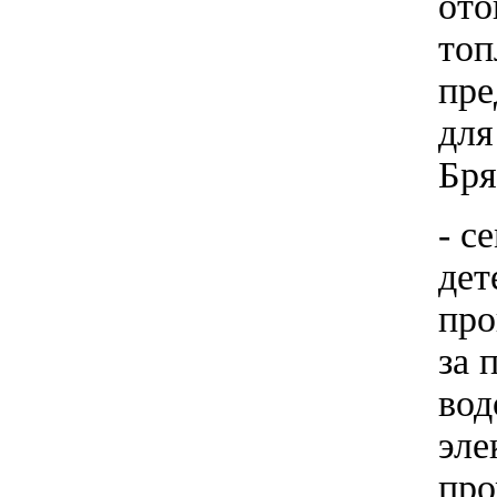
ото
топ
пре
для
Бря
- с
дет
про
за 
вод
эле
про