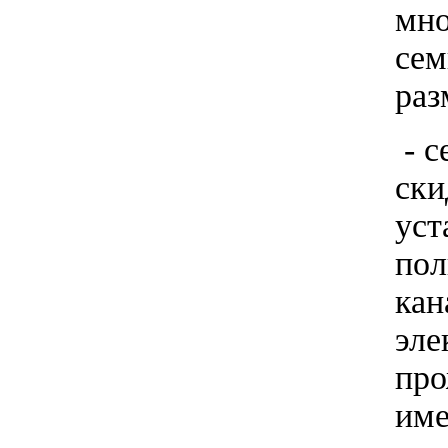
мно
сем
раз
- с
ски
уст
пол
кан
эле
про
име