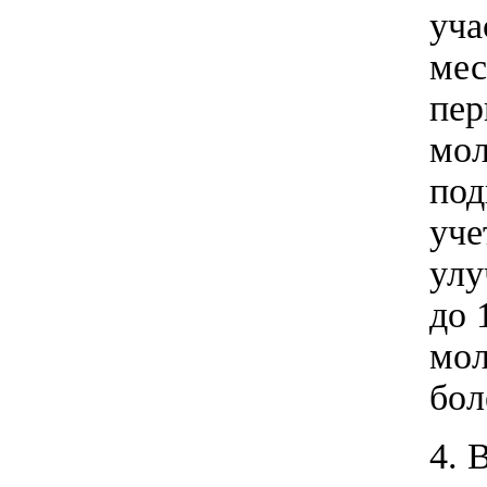
уча
мес
пер
мол
под
уче
улу
до 
мол
бол
4. 