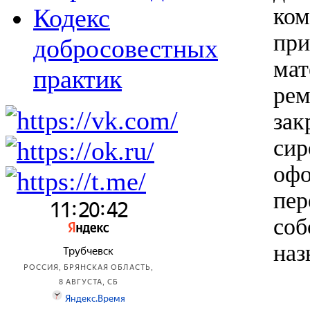
ком
Кодекс
при
добросовестных
мат
практик
рем
зак
сир
офо
пер
соб
наз