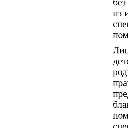
без
из 
спе
пом
Лиц
дет
род
пра
пре
бла
пом
спе