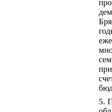
про
дем
Бря
го
еже
мно
сем
при
сче
бюд
5. 
обл