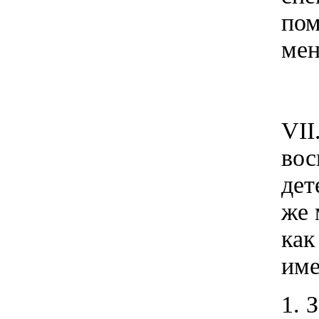
пом
мен
VII
во
дет
же 
как
им
1. 