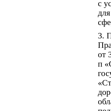
с у
для
сфе
3. 
Пра
от 
п «
гос
«Ст
дор
обл
под