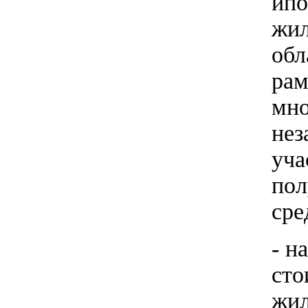
ипо
жил
обл
рам
мно
нез
уча
пол
сре
- н
сто
жил