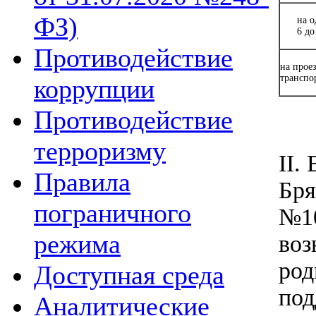
ФЗ)
на о
6 до
Противодействие
на прое
транспо
коррупции
Противодействие
терроризму
II.
Правила
Бря
пограничного
№10
режима
воз
род
Доступная среда
под
Аналитические