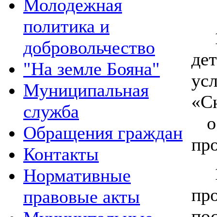
Молодежная
политика и
добровольчество
де
"На земле Бояна"
ус
Муниципальная
«С
служба
ос
Обращения граждан
пр
Контакты
Нормативные
пр
правовые акты
по