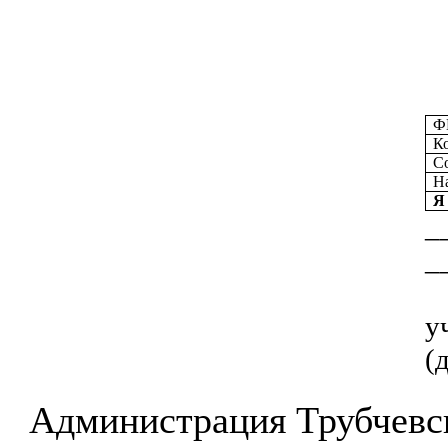
Ф
К
С
Н
Я
_
(
Администрация Трубчевс