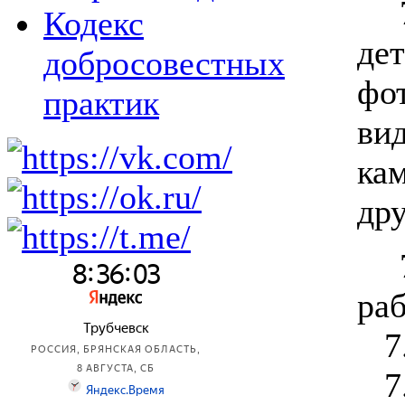
Кодекс
де
добросовестных
фо
практик
ви
ка
дру
раб
7
7