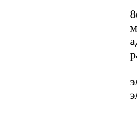
8
а
р
э