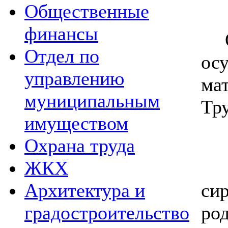
Общественные
финансы
Отдел по
ос
управлению
ма
муниципальным
Тр
имуществом
Охрана труда
Уч
ЖКХ
си
Архитектура и
ро
градостроительство