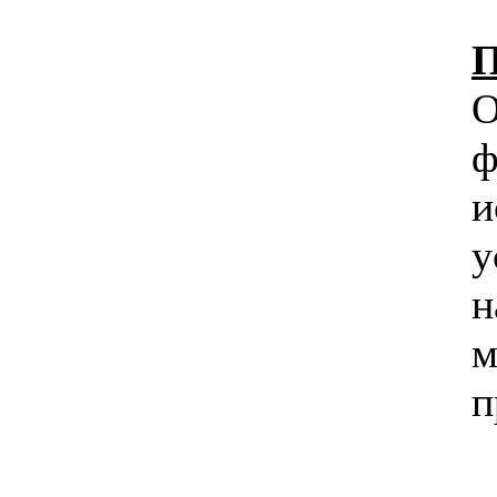
П
О
ф
и
у
м
п