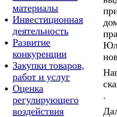
материалы
при
Инвестиционная
дом
деятельность
пр
Развитие
Юл
конкуренции
но
Закупки товаров,
На
работ и услуг
ск
Оценка
.
регулирующего
Да
воздействия