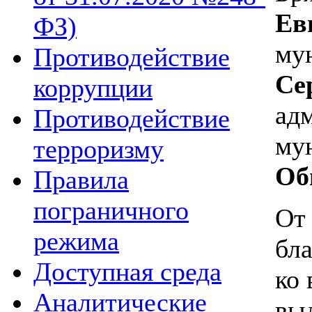
Ев
ФЗ)
му
Противодействие
Се
коррупции
ад
Противодействие
му
терроризму
Об
Правила
пограничного
От
режима
бл
Доступная среда
ко
Аналитические
вы