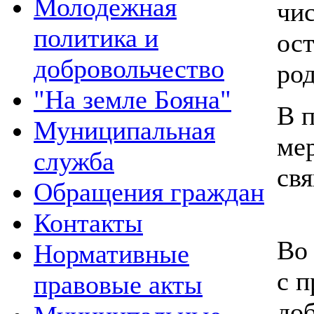
Молодежная
чис
политика и
ос
добровольчество
род
"На земле Бояна"
В 
Муниципальная
ме
служба
св
Обращения граждан
Контакты
Во
Нормативные
с 
правовые акты
до