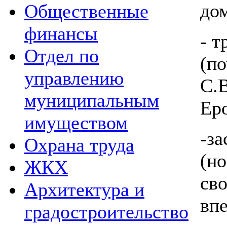
до
Общественные
финансы
- 
Отдел по
(п
управлению
С.
муниципальным
Ер
имуществом
-з
Охрана труда
(н
ЖКХ
св
Архитектура и
вп
градостроительство