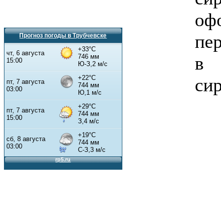
оф
пе
Прогноз погоды в Трубчевске
в 
сир