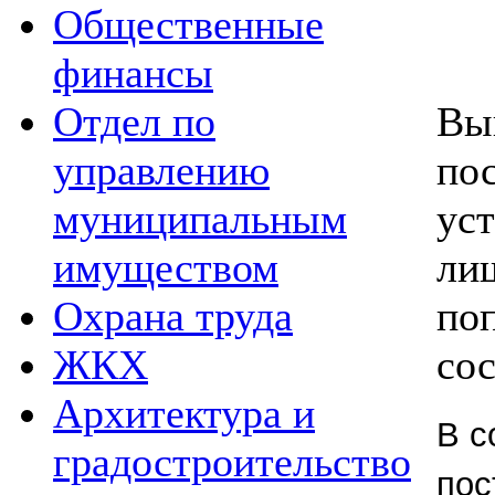
Общественные
финансы
Вы
Отдел по
по
управлению
ус
муниципальным
ли
имуществом
по
Охрана труда
со
ЖКХ
Архитектура и
В с
градостроительство
пос