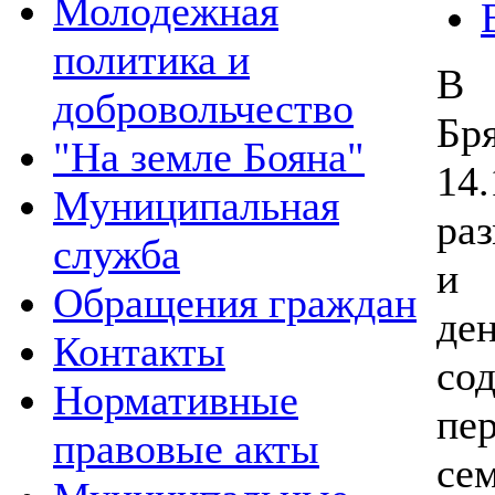
Молодежная
политика и
В 
добровольчество
Бр
"На земле Бояна"
14
Муниципальная
ра
служба
и 
Обращения граждан
де
Контакты
сод
Нормативные
пе
правовые акты
се