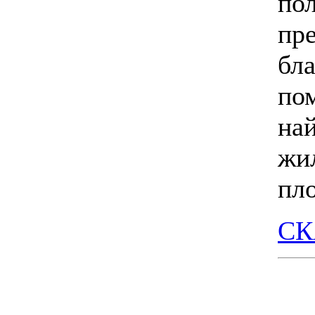
п
пр
бл
по
на
жи
пло
СК