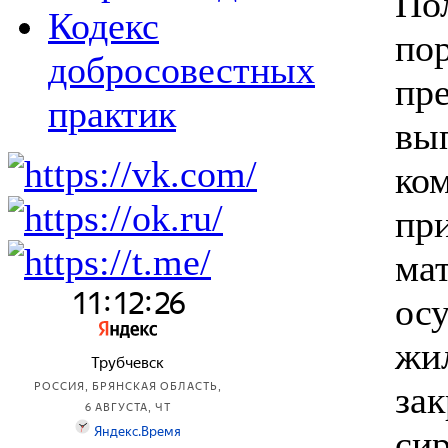
По
Кодекс
по
добросовестных
пр
практик
в
ко
пр
м
ос
ж
за
си