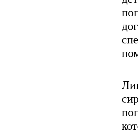
по
д
сп
по
Ли
си
по
ко