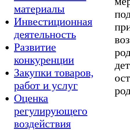
м
материалы
по
Инвестиционная
пр
деятельность
во
Развитие
ро
конкуренции
де
Закупки товаров,
ос
работ и услуг
ро
Оценка
регулирующего
воздействия