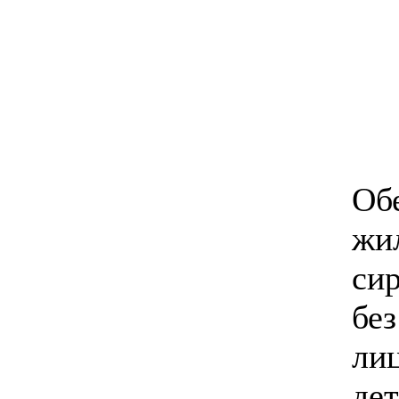
Об
жи
си
бе
ли
де