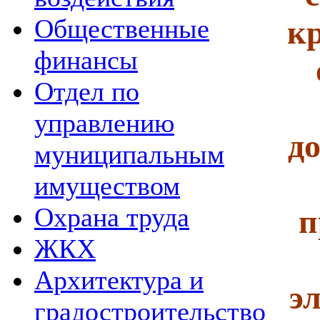
Общественные
к
финансы
Отдел по
управлению
д
муниципальным
имуществом
Охрана труда
п
ЖКХ
Архитектура и
э
градостроительство