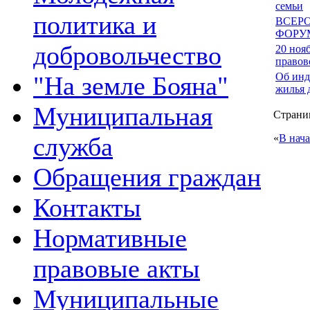
семьи
политика и
ВСЕР
ФОРУ
добровольчество
20 ноя
правов
Об инд
"На земле Бояна"
жилья 
Муниципальная
Страниц
служба
«
В нач
Обращения граждан
Контакты
Нормативные
правовые акты
Муниципальные