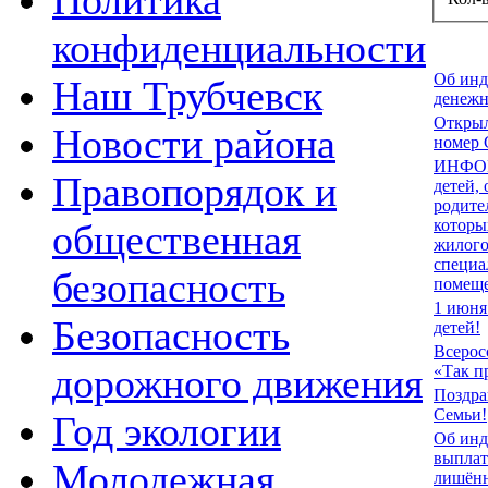
Политика
конфиденциальности
Об инд
Наш Трубчевск
денежн
Открыл
Новости района
номер 
ИНФОР
Правопорядок и
детей,
родител
которы
общественная
жилого
специа
безопасность
помещ
1 июня
Безопасность
детей!
Всерос
дорожного движения
«Так п
Поздра
Семьи!
Год экологии
Об инд
выплат
Молодежная
лишённ