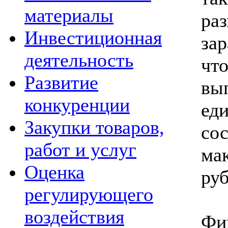
материалы
ра
Инвестиционная
за
деятельность
чт
Развитие
вы
конкуренции
ед
Закупки товаров,
сос
работ и услуг
ма
Оценка
руб
регулирующего
воздействия
Фи