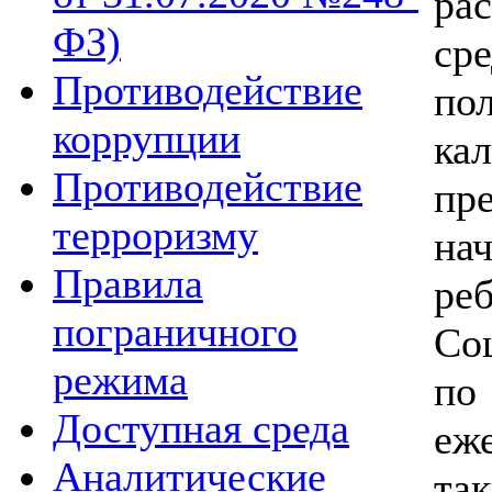
ра
ФЗ)
ср
Противодействие
п
коррупции
к
Противодействие
пр
терроризму
на
Правила
ре
пограничного
Со
режима
по
Доступная среда
еж
Аналитические
та