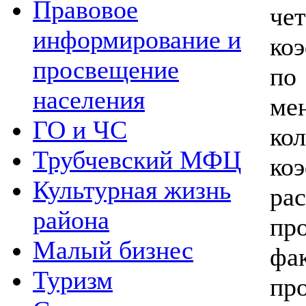
Правовое
ч
информирование и
ко
просвещение
по
населения
ме
ГО и ЧС
ко
Трубчевский МФЦ
ко
Культурная жизнь
ра
района
пр
Малый бизнес
фа
Туризм
пр