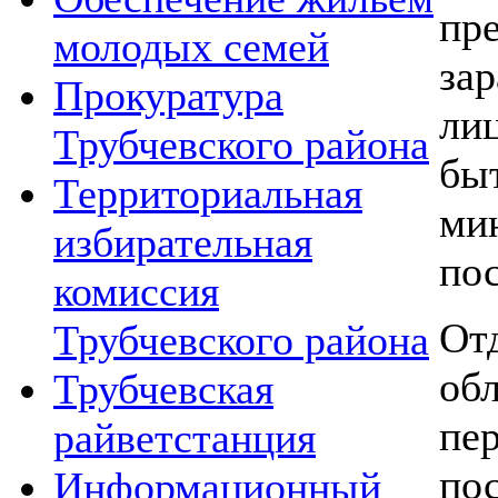
пр
молодых семей
за
Прокуратура
ли
Трубчевского района
бы
Территориальная
ми
избирательная
по
комиссия
От
Трубчевского района
об
Трубчевская
пе
райветстанция
по
Информационный