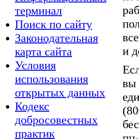
ра
терминал
по
Поиск по сайту
вс
Законодательная
и д
карта сайта
Условия
Есл
использования
вы
открытых данных
ед
Кодекс
(8
добросовестных
бе
практик
пн-