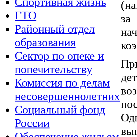
Спортивная жизнь
(на
ГТО
за
Районный отдел
н
образования
ко
Сектор по опеке и
Пр
попечительству
де
Комиссия по делам
во
несовершеннолетних
по
Социальный фонд
Од
России
в
Обеспечение жильем