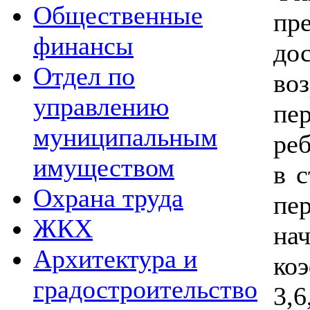
Общественные
п
финансы
до
Отдел по
во
управлению
пе
муниципальным
ре
имуществом
в с
Охрана труда
п
ЖКХ
на
Архитектура и
ко
градостроительство
3,