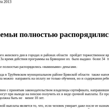
та 2013
полностью распорядились
женского дня в городах и районах области пройдет торжественное вр
.За время действия программы на Брянщине их было выдано более 34 т
е полностью распорядились «мамиными» деньгами.
 в Трубчевском муниципальном районе Брянской области также напомин
ла можно направить на оплату не только обучения, но и содержания ребе
ствии с принятым законодательством владелицы сертификата, направившие
могут при выходе на пенсию получить их в виде срочной выплаты. Ее пр
должна быть не менее 10 лет.
й выплаты является то, что, если человек умирает даже после ее назна