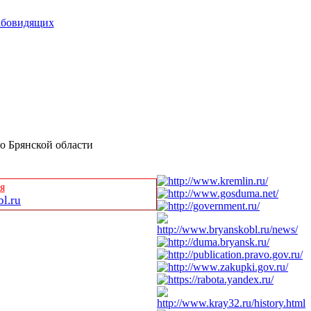
абовидящих
о Брянской области
я
l.ru