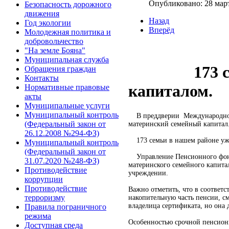
Опубликовано: 28 мар
Безопасность дорожного
движения
Назад
Год экологии
Вперёд
Молодежная политика и
добровольчество
"На земле Бояна"
Муниципальная служба
173 семьи 
Обращения граждан
Контакты
капиталом.
Нормативные правовые
акты
Муниципальные услуги
Муниципальный контроль
В преддверии Международного 
(Федеральный закон от
материнский семейный капитал
26.12.2008 №294-ФЗ)
173 семьи в нашем районе уж
Муниципальный контроль
(Федеральный закон от
Управление Пенсионного фонда
31.07.2020 №248-ФЗ)
материнского семейного капита
Противодействие
учреждении.
коррупции
Противодействие
Важно отметить, что в соответ
терроризму
накопительную часть пенсии, с
владелица сертификата, но она 
Правила пограничного
режима
Особенностью срочной пенсионно
Доступная среда