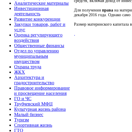
средств, включая доход от инве
Аналитические материалы
Инвестиционная
Для получения
права
на матери
деятельность
декабря 2016 года. Однако сам
Развитие конкуренции
Закупки товаров, работ и
Размер материнского капитала в
услуг
.
Оценка регулирующего
воздействия
Общественные финансы
Отдел по управлению
муниципальным
имуществом
Охрана труда
ЖКХ
Архитектура и
градостроительство
Правовое информирование
и просвещение населения
ГО и ЧС
Трубчевский МФЦ
Культурная жизнь района
Малый бизнес
Туризм
Спортивная жизнь
ГТО