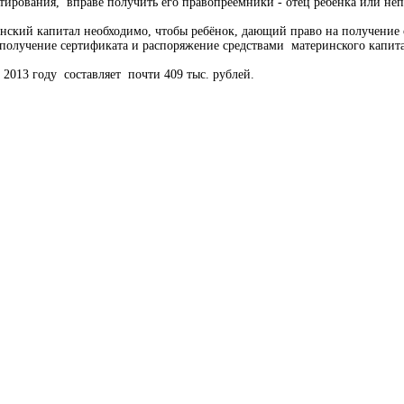
стирования, вправе получить его правопреемники - отец ребенка или неп
нский капитал необходимо, чтобы ребёнок, дающий право на получение с
о получение сертификата и распоряжение средствами материнского капит
 2013 году составляет почти 409 тыс. рублей.