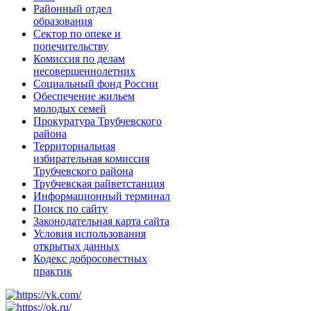
Районный отдел
образования
Сектор по опеке и
попечительству
Комиссия по делам
несовершеннолетних
Социальный фонд России
Обеспечение жильем
молодых семей
Прокуратура Трубчевского
района
Территориальная
избирательная комиссия
Трубчевского района
Трубчевская райветстанция
Информационный терминал
Поиск по сайту
Законодательная карта сайта
Условия использования
открытых данных
Кодекс добросовестных
практик