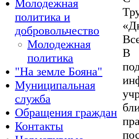
Молодежная
Тр
политика и
«Д
добровольчество
Вс
Молодежная
В 
политика
п
"На земле Бояна"
ин
Муниципальная
уч
служба
б
Обращения граждан
пр
Контакты
пос