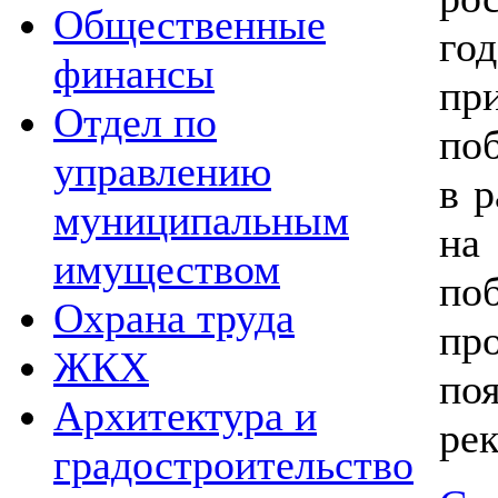
Общественные
го
финансы
пр
Отдел по
по
управлению
в р
муниципальным
на
имуществом
по
Охрана труда
пр
ЖКХ
по
Архитектура и
ре
градостроительство