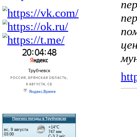
пе
пе
по
це
му
htt
Прогноз погоды в Трубчевске