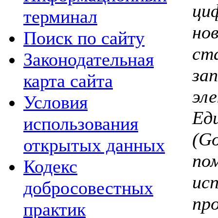
ци
терминал
но
Поиск по сайту
ст
Законодательная
за
карта сайта
эл
Условия
Ед
использования
(G
открытых данных
по
Кодекс
ис
добросовестных
пр
практик