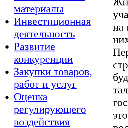
Жи
материалы
уч
Инвестиционная
на 
деятельность
ни
Развитие
Пе
конкуренции
ст
Закупки товаров,
буд
работ и услуг
та
Оценка
го
регулирующего
эт
воздействия
ро