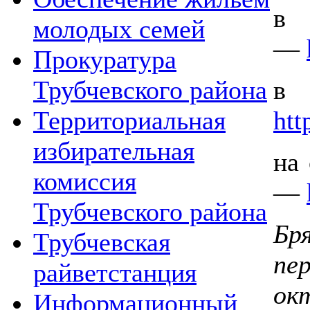
в
молодых семей
—
Прокуратура
Трубчевского района
в
Территориальная
htt
избирательная
на
комиссия
—
Трубчевского района
Бр
Трубчевская
пе
райветстанция
ок
Информационный