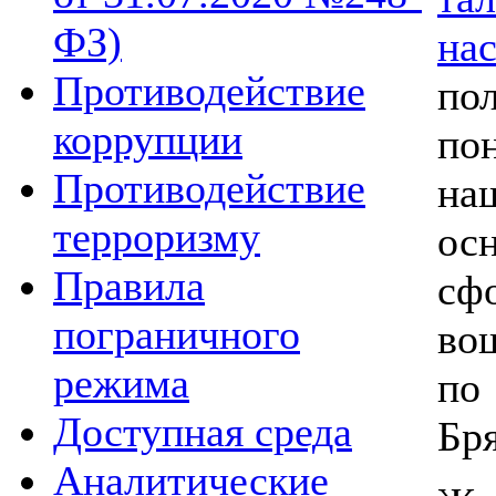
ФЗ)
на
Противодействие
по
коррупции
по
Противодействие
на
терроризму
ос
Правила
сф
пограничного
во
режима
по
Доступная среда
Бря
Аналитические