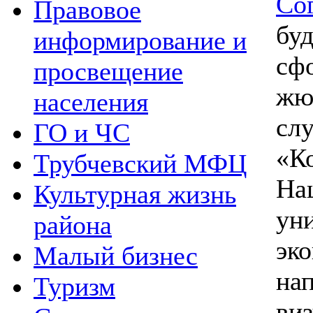
Со
Правовое
бу
информирование и
сф
просвещение
жю
населения
сл
ГО и ЧС
«
Трубчевский МФЦ
На
Культурная жизнь
ун
района
эк
Малый бизнес
на
Туризм
ви