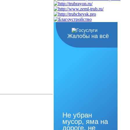
Жалобы на всё
Не убран
мусор, яма на
дороге, не