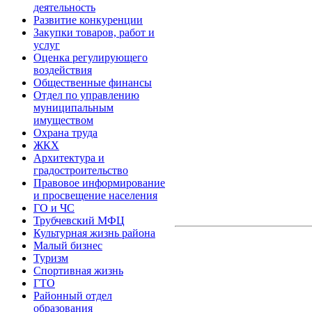
деятельность
Развитие конкуренции
Закупки товаров, работ и
услуг
Оценка регулирующего
воздействия
Общественные финансы
Отдел по управлению
муниципальным
имуществом
Охрана труда
ЖКХ
Архитектура и
градостроительство
Правовое информирование
и просвещение населения
ГО и ЧС
Трубчевский МФЦ
Культурная жизнь района
Малый бизнес
Туризм
Спортивная жизнь
ГТО
Районный отдел
образования