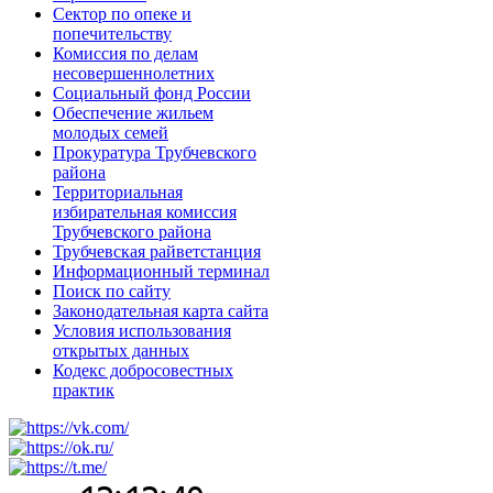
Сектор по опеке и
попечительству
Комиссия по делам
несовершеннолетних
Социальный фонд России
Обеспечение жильем
молодых семей
Прокуратура Трубчевского
района
Территориальная
избирательная комиссия
Трубчевского района
Трубчевская райветстанция
Информационный терминал
Поиск по сайту
Законодательная карта сайта
Условия использования
открытых данных
Кодекс добросовестных
практик