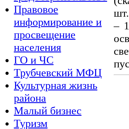
(с
Правовое
шт
информирование и
– 
просвещение
ос
населения
св
ГО и ЧС
пу
Трубчевский МФЦ
Культурная жизнь
района
Малый бизнес
Туризм