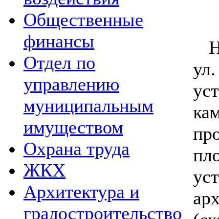
Общественные
финансы
На
Отдел по
ул
управлению
ус
муниципальным
ка
имуществом
пр
Охрана труда
пл
ЖКХ
у
Архитектура и
ар
градостроительство