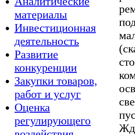
Аналитические
ре
материалы
по
Инвестиционная
ма
деятельность
(ск
Развитие
ст
конкуренции
ко
Закупки товаров,
ос
работ и услуг
св
Оценка
пу
регулирующего
Жде
воздействия