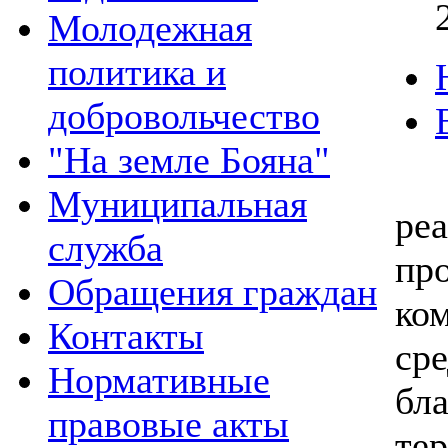
Молодежная
политика и
добровольчество
"На земле Бояна"
В 
Муниципальная
ре
служба
пр
Обращения граждан
ко
Контакты
с
Нормативные
бл
правовые акты
те