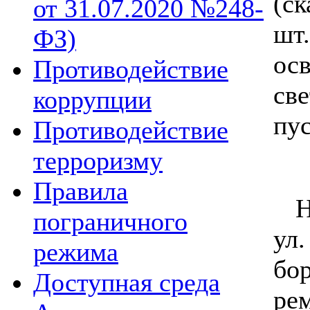
(с
от 31.07.2020 №248-
ш
ФЗ)
ос
Противодействие
св
коррупции
пу
Противодействие
терроризму
Правила
На
пограничного
ул
режима
бо
Доступная среда
ре