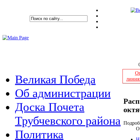
Оп
Великая Победа
линия
Об администрации
Расп
Доска Почета
октя
Трубчевского района
Подроб
О
Политика
Н