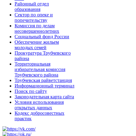
Районный отдел
образования
Сектор по опеке и
попечительству
Комиссия по делам
несовершеннолетних
Социальный фонд России
Обеспечение жильем
молодых семей
Прокуратура Трубчевского
района
Территориальная
избирательная комиссия
Трубчевского района
Трубчевская райветстанция
Информационный терминал
Поиск по сайту
Законодательная карта сайта
Условия использования
открытых данных
Кодекс добросовестных
практик