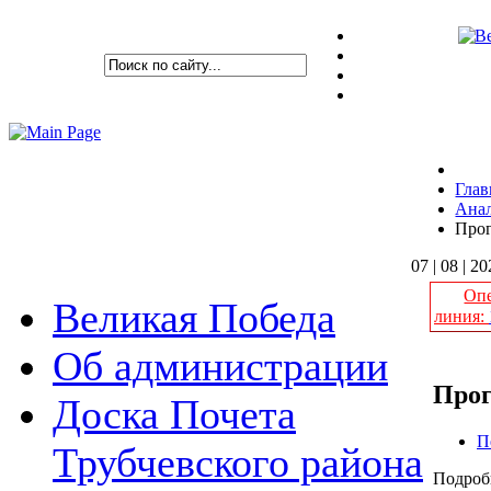
Глав
Анал
Прог
07 | 08 | 2
Опе
Великая Победа
линия:
Об администрации
Прог
Доска Почета
П
Трубчевского района
Подроб