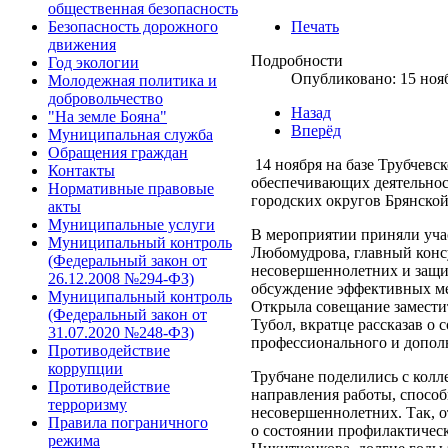
общественная безопасность
Печать
Безопасность дорожного
движения
Подробности
Год экологии
Опубликовано: 15 ноя
Молодежная политика и
добровольчество
Назад
"На земле Бояна"
Вперёд
Муниципальная служба
Обращения граждан
14 ноября на базе Трубчевс
Контакты
обеспечивающих деятельнос
Нормативные правовые
городских округов Брянской
акты
Муниципальные услуги
В мероприятии приняли учас
Муниципальный контроль
Любомудрова, главный консу
(Федеральный закон от
несовершеннолетних и защит
26.12.2008 №294-ФЗ)
обсуждение эффективных ме
Муниципальный контроль
Открыла совещание замести
(Федеральный закон от
Тубол, вкратце рассказав о
31.07.2020 №248-ФЗ)
профессионального и допол
Противодействие
коррупции
Трубчане поделились с кол
Противодействие
направления работы, спосо
терроризму
несовершеннолетних. Так, 
Правила пограничного
о состоянии профилактичес
режима