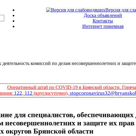
Версия для сл
Доска объявлений
Контакты
Интернет приемная
 деятельность комиссий по делам несовершеннолетних и защите
Оперативный штаб по COVID-19 в Брянской области. Горяча
122
112
stopcoronavirus32@bryanskob
линия:
,
(круглосуточно),
ние для специалистов, обеспечивающих 
ам несовершеннолетних и защите их пра
их округов Брянской области