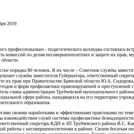
бря 2019
кого профессионально - педагогического колледжа состоялась вст
ть комиссий по делам несовершеннолетних и защите их прав, 
 области.
тие порядка 80 человек. В их числе – Советник службы замести
льтант службы заместителя Губернатора, ответственный секрет
е их прав при Правительстве Брянской области Ю.А. Сидорова.
тодов и форм профилактики правонарушений и преступлений с
тель главы администрации Трубчевской муниципального района,
 социальной сфере района, находящихся на его территории учрежд
нительного образования.
легами своими наработками и эффективными практиками по теме
бы взаимодействия служб системы профилактики безнадзорност
ответственный секретарь КДН и ЗП Трубчевского района В.С. К
кой работы с несовершеннолетними в районе. Своим богатым оп