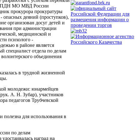
е разработки с успехом переняли
а ОПДН МО МВД России
щник прокурора прокуратуры
- опасных деяний (проступков),
не организован досуг детей и
зования при администрации
ической, медицинской и
сти психолого -
дежью в районе является
ный специалист отдела по делам
ь волонтерского объединения
оказалась в трудной жизненной
ицы.
ской молодежи: юнармейцев
рук. А. Н. Зубар), участников
ора педагогов Трубчевской
и полезна для использования в
ссии по делам
 удостаивалась наград на