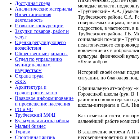
Никитченкова, долгие годы 
Доступная среда
молодые коллеги, подчеркн
Аналитические материалы
«Трубчевский» А.А. Демьян
Инвестиционная
Трубчевского района С.А. Р
деятельность
совершаемых лицами, не дос
Развитие конкуренции
подростков, в частности, в
Закупки товаров, работ и
Трубчевского района Т.В. 
услуг
социальной помощи» Трубчев
Оценка регулирующего
педагогического сопровожд
воздействия
вовлечение их в добровольче
Общественные финансы
культуры, физической культ
Отдел по управлению
«Лучи добра».
муниципальным
имуществом
Историей своей семьи подел
Охрана труда
ситуации, но благодаря по
ЖКХ
Архитектура и
Официальную атмосферу «кр
градостроительство
Городецкой школы (рук. В. Н
Правовое информирование
районного волонтерского дв
и просвещение населения
школы-интерната и С.А. Ни
ГО и ЧС
Трубчевский МФЦ
Как отметили гости, информ
Культурная жизнь района
дальнейшей работе комисси
Малый бизнес
В заключение встречи А.П.
Туризм
несовершеннолетних и защит
Спортивная жизнь