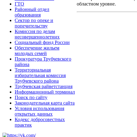
областном уровне.
ГТО
Районный отдел
образования
Сектор по опеке и
попечительству
Комиссия по делам
несовершеннолетних
Социальный фонд России
Обеспечение жильем
молодых семей
Прокуратура Трубчевского
района
Территориальная
избирательная комиссия
Трубчевского района
Трубчевская райветстанция
Информационный терминал
Поиск по сайту
Законодательная карта сайта
Условия использования
открытых данных
Кодекс добросовестных
практик