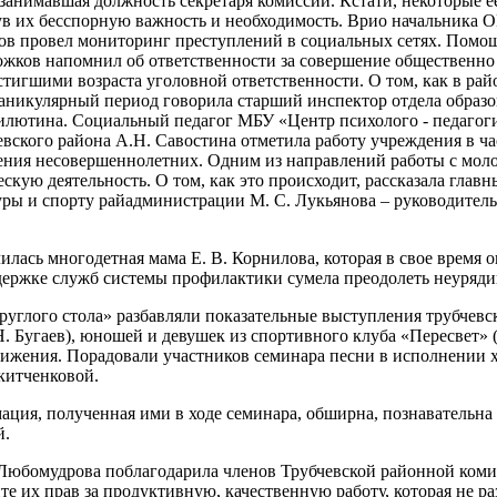
занимавшая должность секретаря комиссии. Кстати, некоторые е
ув их бесспорную важность и необходимость. Врио начальник
ов провел мониторинг преступлений в социальных сетях. Помо
ожков напомнил об ответственности за совершение общественно 
тигшими возраста уголовной ответственности. О том, как в райо
 каникулярный период говорила старший инспектор отдела обра
Милютина. Социальный педагог МБУ «Центр психолого - педагог
ского района А.Н. Савостина отметила работу учреждения в ча
ения несовершеннолетних. Одним из направлений работы с моло
скую деятельность. О том, как это происходит, рассказала глав
уры и спорту райадминистрации М. С. Лукьянова – руководител
илась многодетная мама Е. В. Корнилова, которая в свое время 
ддержке служб системы профилактики сумела преодолеть неуряд
углого стола» разбавляли показательные выступления трубчев
. Бугаев), юношей и девушек из спортивного клуба «Пересвет» (
ижения. Порадовали участников семинара песни в исполнении х
китченковой.
ация, полученная ими в ходе семинара, обширна, познавательна 
й.
 Любомудрова поблагодарила членов Трубчевской районной коми
е их прав за продуктивную, качественную работу, которая не раз