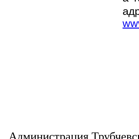
а
www
Администрация Трубчевс