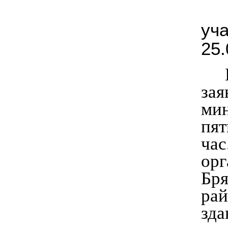
уч
25.
зая
ми
пят
ча
ор
Бря
рай
зд