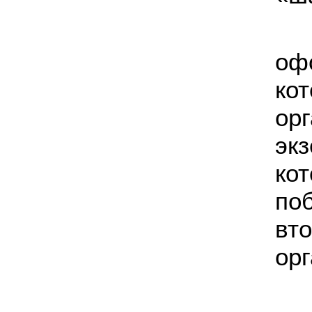
оф
к
ор
эк
к
по
в
орг