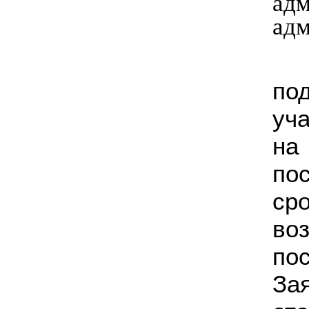
ад
адм
Од
под
уч
на
по
с
во
по
За