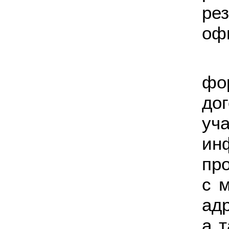
ре
оф
фо
до
у
ин
пр
с 
ад
а т