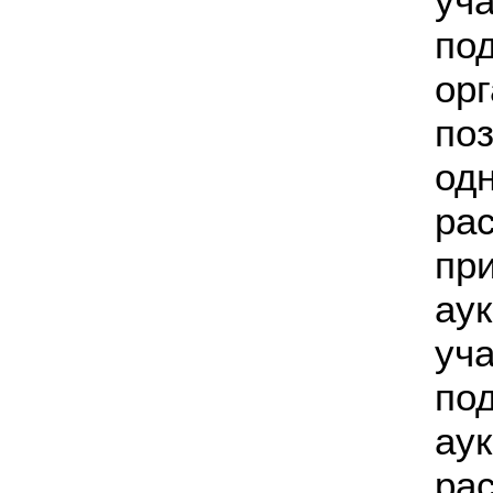
уч
по
ор
по
од
ра
пр
ау
уч
по
а
ра