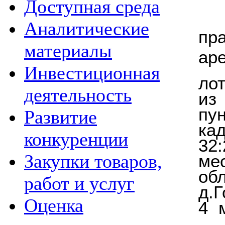
Доступная среда
Аналитические
пр
материалы
аре
Инвестиционная
ло
деятельность
из
пу
Развитие
к
конкуренции
32:
Закупки товаров,
ме
об
работ и услуг
д.Г
Оценка
4 
р