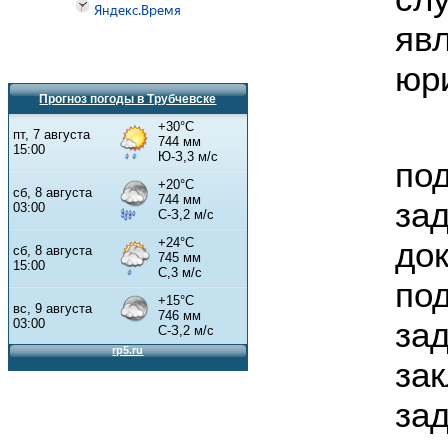
яв
юр
Прогноз погоды в Трубчевске
по
за
до
по
за
за
зад