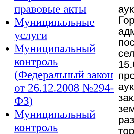
правовые акты
а
Го
Муниципальные
ад
услуги
по
Муниципальный
се
контроль
15
(Федеральный закон
пр
а
от 26.12.2008 №294-
за
ФЗ)
зе
Муниципальный
ра
контроль
тор