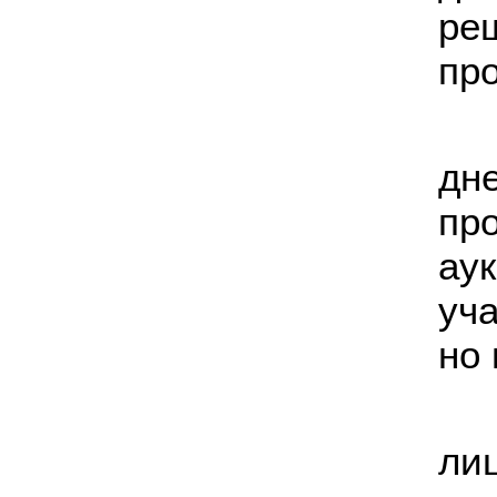
ре
пр
дн
пр
а
уч
но
ли