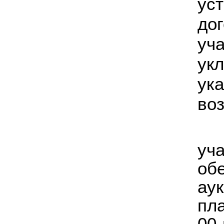
ус
до
у
ук
ук
во
уч
об
ау
пла
00