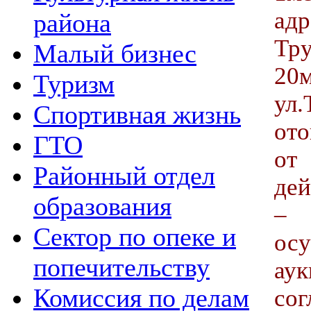
ад
района
Тру
Малый бизнес
20
Туризм
ул
Спортивная жизнь
ото
ГТО
от
Районный отдел
дей
образования
– 
Сектор по опеке и
ос
попечительству
ау
Комиссия по делам
сог