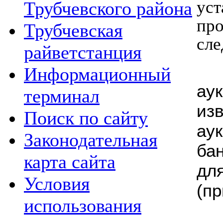
ус
Трубчевского района
пр
Трубчевская
сл
райветстанция
Информационный
ау
терминал
из
Поиск по сайту
ау
Законодательная
ба
карта сайта
дл
Условия
(пр
использования