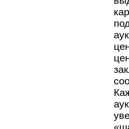
вы
ка
по
ау
це
це
за
со
Ка
ау
ув
«ш