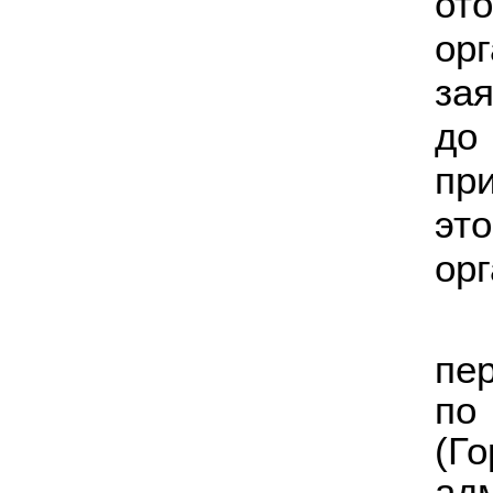
о
ор
зая
до
пр
эт
орг
пе
по
(Г
ад