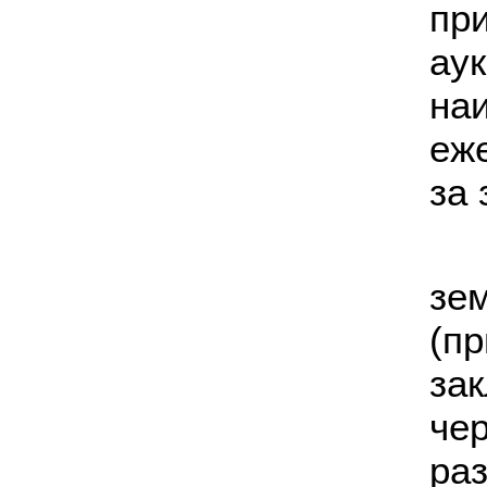
пр
ау
н
еж
за 
з
(п
за
че
ра