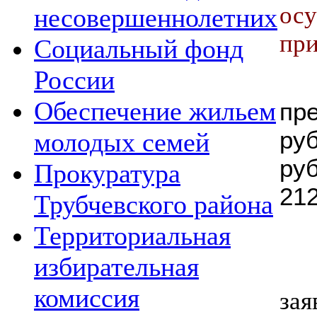
ос
несовершеннолетних
пр
Социальный фонд
России
Обеспечение жильем
пр
ру
молодых семей
ру
Прокуратура
212
Трубчевского района
Территориальная
избирательная
комиссия
за