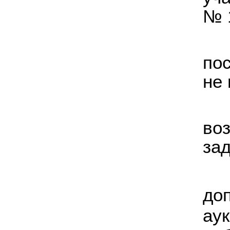
№ 
по
не 
во
зад
до
ау