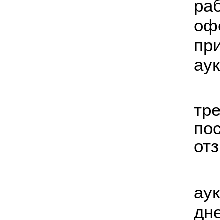
ра
оф
пр
аук
тр
по
отз
-
ау
дн