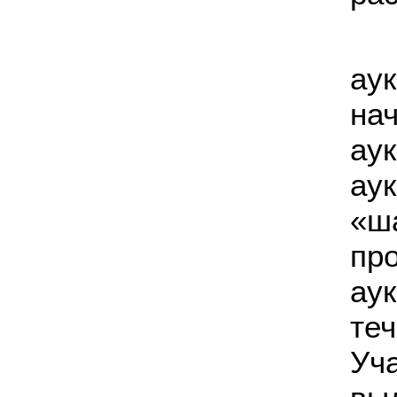
1
ау
на
ау
ау
«ш
пр
ау
те
Уч