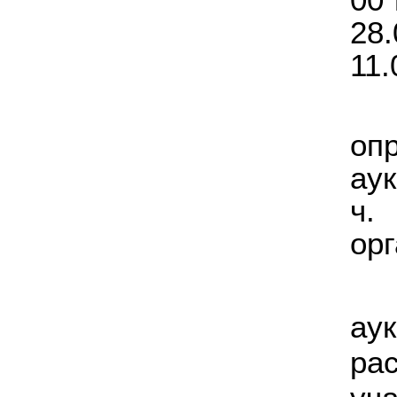
28.
11.
оп
аук
ч.
орг
ау
ра