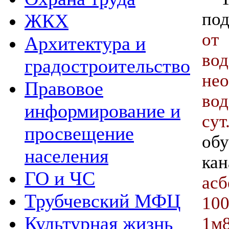
по
ЖКХ
от
Архитектура и
во
градостроительство
н
Правовое
во
информирование и
су
просвещение
об
населения
кан
ГО и ЧС
ас
Трубчевский МФЦ
100
Культурная жизнь
1м