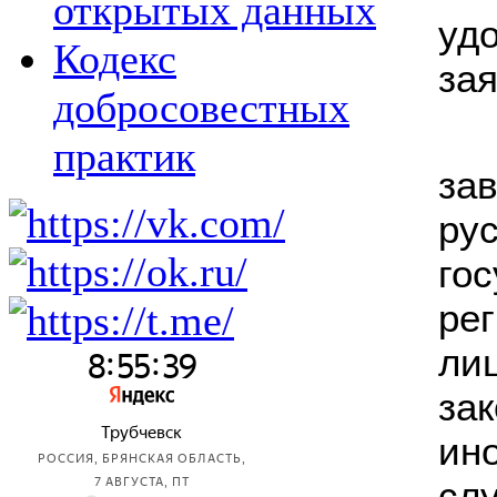
открытых данных
уд
Кодекс
зая
добросовестных
практик
за
ру
го
ре
ли
за
ин
сл