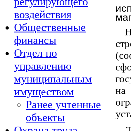
регулирующего
и
воздействия
маг
Общественные
На
финансы
ст
Отдел по
(с
управлению
сф
муниципальным
гос
на
имуществом
ог
Ранее учтенные
уст
объекты
Охрана труда