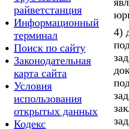
яв
райветстанция
юр
Информационный
4) 
терминал
по
Поиск по сайту
зад
Законодательная
до
карта сайта
по
Условия
зад
использования
за
открытых данных
зад
Кодекс