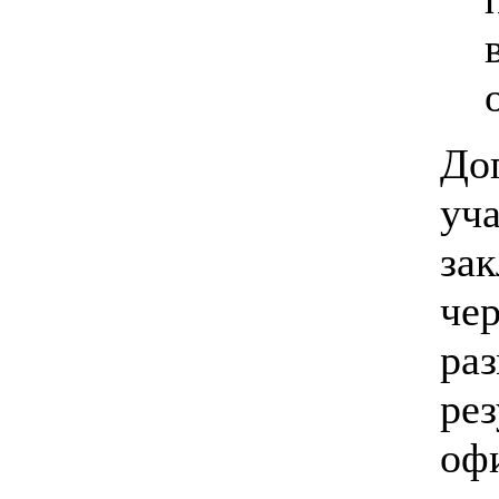
До
уч
за
чер
ра
рез
оф