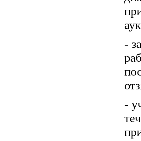
при
аук
- з
раб
по
отз
- у
теч
при