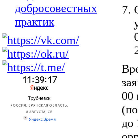
добросовестных
практик
Вр
зая
00 
(по
до 
орг