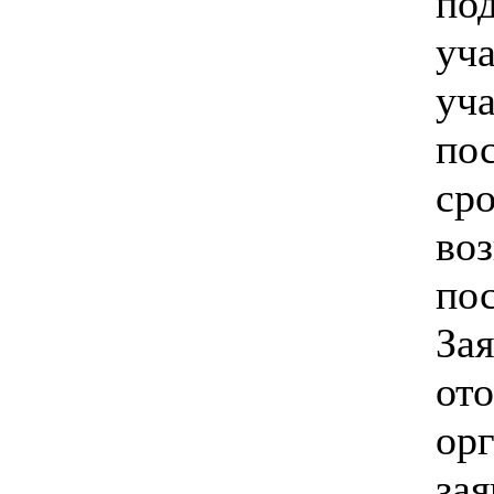
под
уча
уча
по
сро
воз
пос
Зая
от
ор
зая