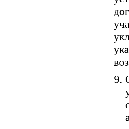
до
уча
ук
ука
во