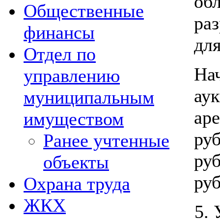
обл
Общественные
ра
финансы
для
Отдел по
На
управлению
аук
муниципальным
ар
имуществом
руб
Ранее учтенные
руб
объекты
руб
Охрана труда
ЖКХ