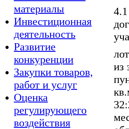
материалы
4.1
Инвестиционная
до
деятельность
уча
Развитие
ло
конкуренции
из
Закупки товаров,
пу
работ и услуг
кв.
Оценка
32:
регулирующего
ме
воздействия