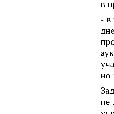
в п
- в
дне
про
ау
уч
но
Зад
не
ус