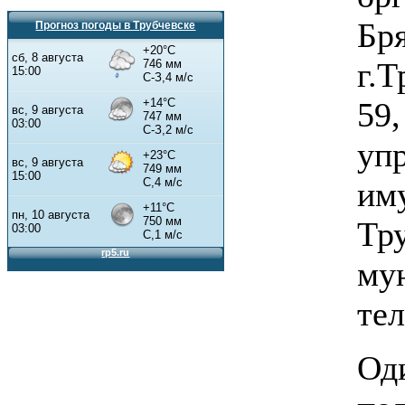
Бря
Прогноз погоды в Трубчевске
г.Т
59,
уп
им
Тр
му
тел
Оди