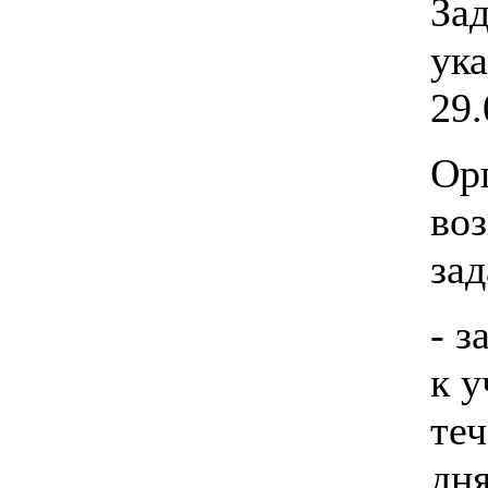
Зад
ука
29.
Ор
во
зад
- 
к у
теч
дн