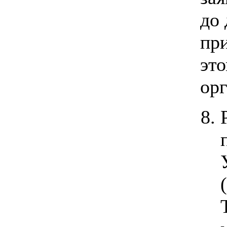
до 
при
эт
орг