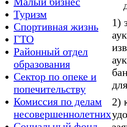
Малый бизнес
Туризм
1) 
Спортивная жизнь
аук
ГТО
из
Районный отдел
ау
образования
бан
Сектор по опеке и
для
попечительству
Комиссия по делам
2) 
несовершеннолетних
уд
Социальный фонд
зая