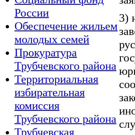
России
3)
Обеспечение жильем
за
молодых семей
рус
Прокуратура
го
Трубчевского района
юр
Территориальная
соо
избирательная
за
комиссия
ино
Трубчевского района
слу
Трубчевская