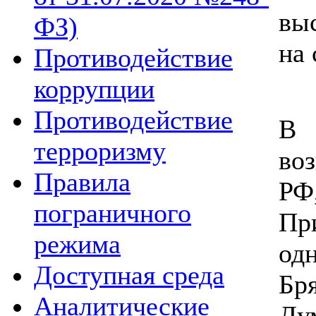
вы
ФЗ)
на
Противодействие
коррупции
Противодействие
В 
терроризму
во
Правила
РФ
пограничного
Пр
режима
од
Доступная среда
Бр
Аналитические
Ду