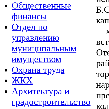
Общественные
Б.
финансы
ка
Отдел по
хо
управлению
вс
муниципальным
От
имуществом
ра
Охрана труда
то
ЖКХ
на
Архитектура и
пр
градостроительство
кол