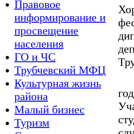
Правовое
Хо
информирование и
фе
просвещение
ди
населения
де
ГО и ЧС
Тр
Трубчевский МФЦ
В 
Культурная жизнь
го
района
Уч
Малый бизнес
ст
Туризм
сл