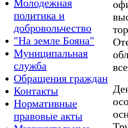
Молодежная
оф
политика и
вы
добровольчество
то
"На земле Бояна"
От
Муниципальная
об
служба
все
Обращения граждан
Де
Контакты
ос
Нормативные
ос
правовые акты
Тру