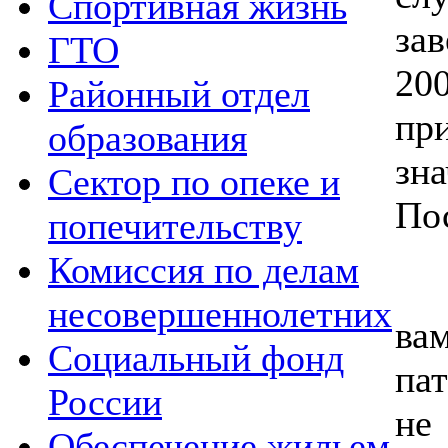
Спортивная жизнь
за
ГТО
20
Районный отдел
пр
образования
зн
Сектор по опеке и
По
попечительству
Комиссия по делам
До
несовершеннолетних
ва
Социальный фонд
па
России
не
Обеспечение жильем