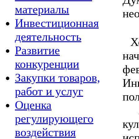
материалы
не
Инвестиционная
деятельность
Хо
Развитие
на
конкуренции
фе
Закупки товаров,
Ин
работ и услуг
по
Оценка
Ху
регулирующего
ку
воздействия
ис