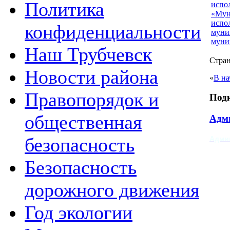
Политика
испо
«Мун
испо
конфиденциальности
муни
муни
Наш Трубчевск
Стран
Новости района
«
В на
Правопорядок и
Под
общественная
Адми
безопасность
Адми
Безопасность
дорожного движения
Год экологии