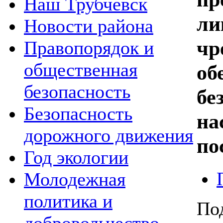
Наш Трубчевск
ли
Новости района
чр
Правопорядок и
общественная
об
безопасность
бе
Безопасность
на
дорожного движения
по
Год экологии
Молодежная
политика и
По