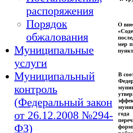
распоряжения
Порядок
О вн
«Сод
обжалования
после
мер п
Муниципальные
пункт
услуги
Муниципальный
В соо
Феде
контроль
муни
утве
(Федеральный закон
эффе
муниц
от 26.12.2008 №294-
года
пере
ФЗ)
форм