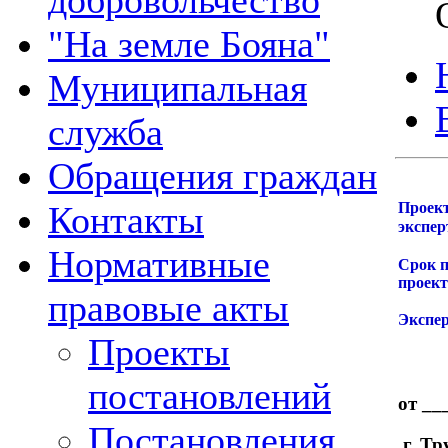
добровольчество
"На земле Бояна"
Муниципальная
служба
Обращения граждан
Контакты
Проект
экспер
Нормативные
Срок п
проект
правовые акты
Экспе
Проекты
постановлений
от __
Постановления,
г. Тр