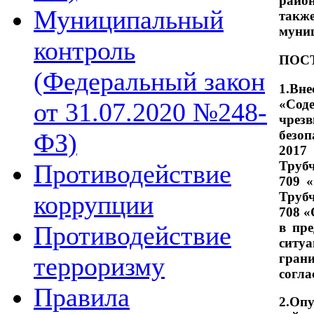
район
Муниципальный
такж
муниц
контроль
ПОС
(Федеральный закон
1.Вн
«Сод
от 31.07.2020 №248-
чрез
безоп
ФЗ)
2017
Труб
Противодействие
709 
Труб
коррупции
708 
в пр
Противодействие
ситу
грани
терроризму
согла
Правила
2.Оп