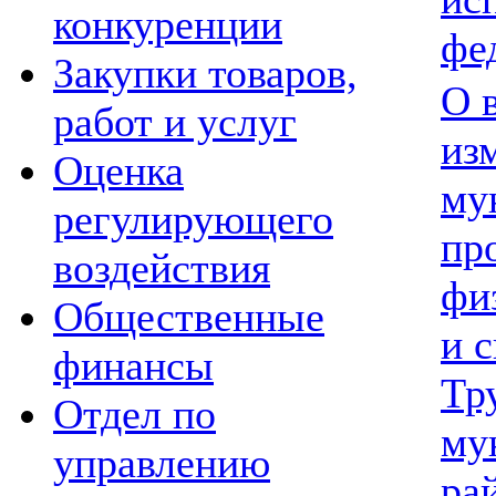
конкуренции
фед
Закупки товаров,
О 
работ и услуг
из
Оценка
му
регулирующего
пр
воздействия
фи
Общественные
и с
финансы
Тр
Отдел по
му
управлению
ра