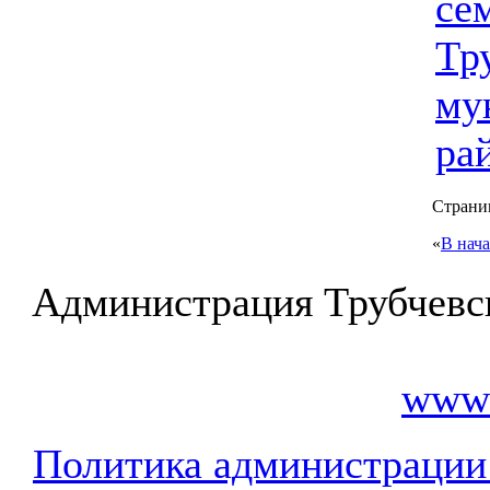
се
Тр
му
ра
Страниц
«
В нач
Администрация Трубчевс
www.
Политика администрации