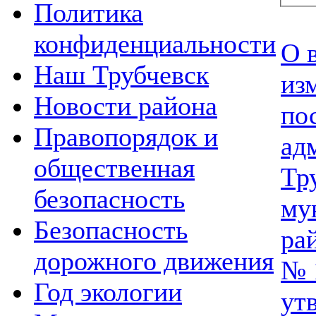
Политика
конфиденциальности
О 
Наш Трубчевск
из
Новости района
по
Правопорядок и
ад
общественная
Тр
безопасность
му
Безопасность
ра
дорожного движения
№ 
Год экологии
ут