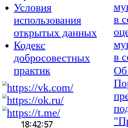
му
Условия
в 
использования
оц
открытых данных
му
Кодекс
в 
добросовестных
практик
Об
По
пр
по
"П