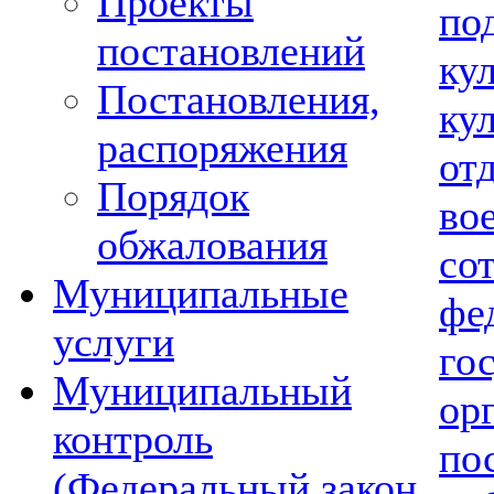
Проекты
по
постановлений
ку
Постановления,
ку
распоряжения
от
Порядок
во
обжалования
со
Муниципальные
фе
услуги
го
Муниципальный
ор
контроль
по
(Федеральный закон