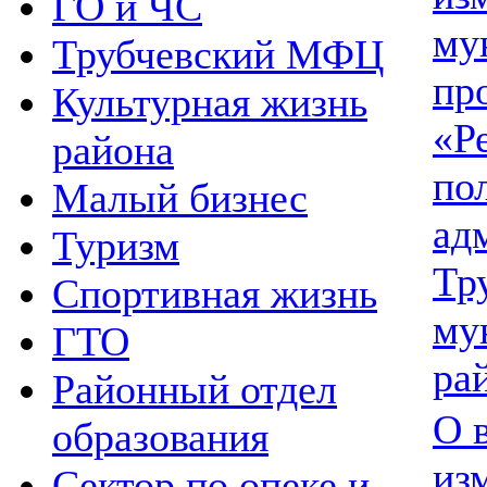
ГО и ЧС
му
Трубчевский МФЦ
пр
Культурная жизнь
«Р
района
по
Малый бизнес
ад
Туризм
Тр
Спортивная жизнь
му
ГТО
ра
Районный отдел
О 
образования
из
Сектор по опеке и