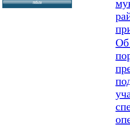
му
ра
пр
Об
по
пр
по
уч
сп
оп