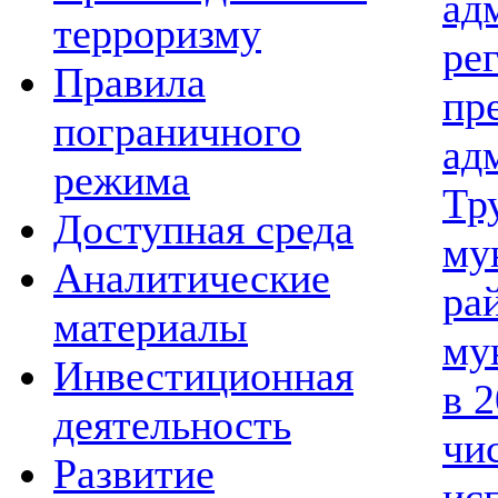
ад
терроризму
ре
Правила
пр
пограничного
ад
режима
Тр
Доступная среда
му
Аналитические
ра
материалы
му
Инвестиционная
в 2
деятельность
чи
Развитие
ис