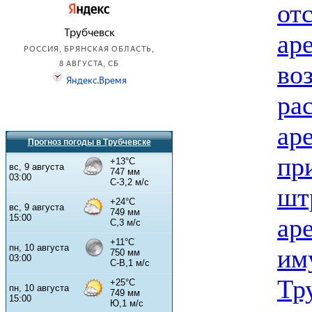
от
ар
во
ра
ар
Прогноз погоды в Трубчевске
пр
шт
ар
им
Тр