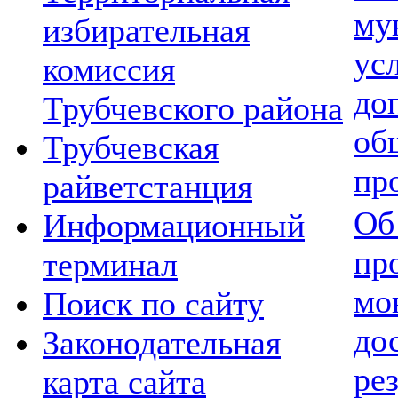
му
избирательная
ус
комиссия
до
Трубчевского района
об
Трубчевская
пр
райветстанция
Об
Информационный
пр
терминал
мо
Поиск по сайту
до
Законодательная
ре
карта сайта