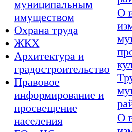
муниципальным
О 
имуществом
из
Охрана труда
му
ЖКХ
пр
Архитектура и
ку
градостроительство
Тр
Правовое
му
информирование и
ра
просвещение
О 
населения
из