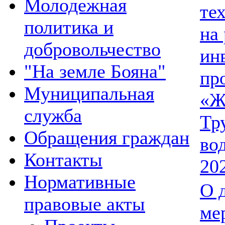
Молодежная
те
политика и
на
добровольчество
ин
"На земле Бояна"
пр
Муниципальная
«Ж
служба
Тр
Обращения граждан
во
Контакты
20
Нормативные
О 
правовые акты
ме