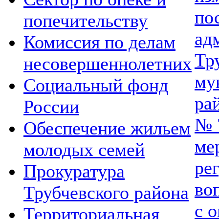
по
попечительству
ад
Комиссия по делам
Тр
несовершеннолетних
му
Социальный фонд
ра
России
№ 
Обеспечение жильем
ме
молодых семей
ре
Прокуратура
во
Трубчевского района
с 
Территориальная