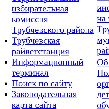
ин
избирательная
на
комиссия
Тр
Трубчевского района
му
Трубчевская
ра
райветстанция
Информационный
Об
терминал
По
Поиск по сайту
ор
Законодательная
де
карта сайта
об