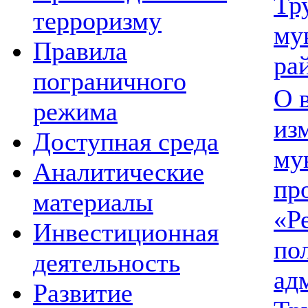
Тр
терроризму
му
Правила
ра
пограничного
О 
режима
из
Доступная среда
му
Аналитические
пр
материалы
«Р
Инвестиционная
по
деятельность
ад
Развитие