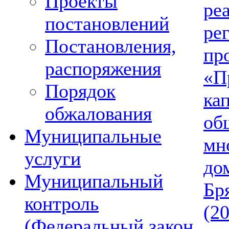
Проекты
ре
постановлений
ре
Постановления,
пр
распоряжения
«П
Порядок
ка
обжалования
об
Муниципальные
мн
услуги
до
Муниципальный
Бр
контроль
(2
(Федеральный закон