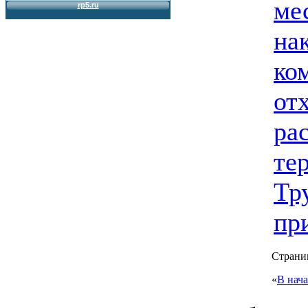
ме
на
ко
от
ра
те
Тр
при
Страниц
«
В нач