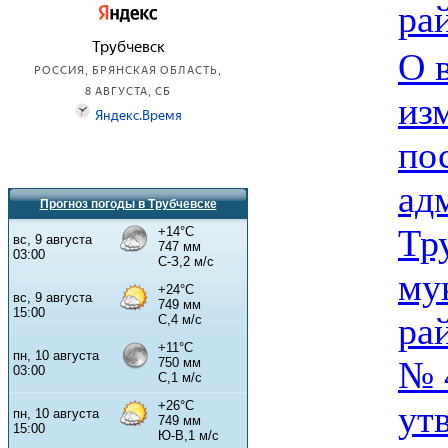
ра
О 
из
по
ад
Прогноз погоды в Трубчевске
Тр
му
ра
№ 
ут