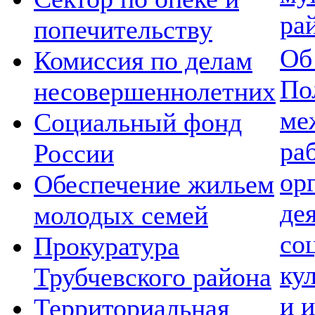
ра
попечительству
Об
Комиссия по делам
По
несовершеннолетних
ме
Социальный фонд
ра
России
ор
Обеспечение жильем
де
молодых семей
со
Прокуратура
ку
Трубчевского района
и 
Территориальная