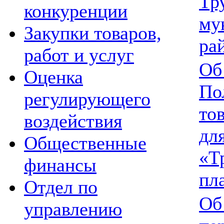
Тр
конкуренции
му
Закупки товаров,
ра
работ и услуг
Об
Оценка
По
регулирующего
тов
воздействия
дл
Общественные
«Т
финансы
пл
Отдел по
Об
управлению