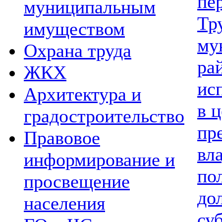
пе
муниципальным
Тр
имуществом
му
Охрана труда
ра
ЖКХ
ис
Архитектура и
в 
градостроительство
пр
Правовое
вл
информирование и
по
просвещение
до
населения
су