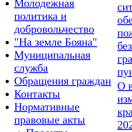
Молодежная
си
политика и
об
добровольчество
по
"На земле Бояна"
бе
Муниципальная
гр
служба
пу
Обращения граждан
О 
Контакты
из
Нормативные
кр
правовые акты
20