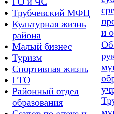
ГО и ЧС
ср
Трубчевский МФЦ
пр
Культурная жизнь
и о
района
Об
Малый бизнес
ру
Туризм
му
Спортивная жизнь
об
ГТО
уч
Районный отдел
Тр
образования
му
Сектор по опеке и