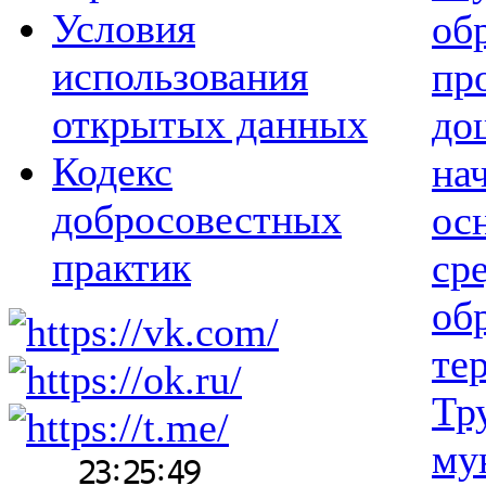
Условия
об
использования
пр
открытых данных
до
Кодекс
на
добросовестных
ос
практик
ср
об
те
Тр
му