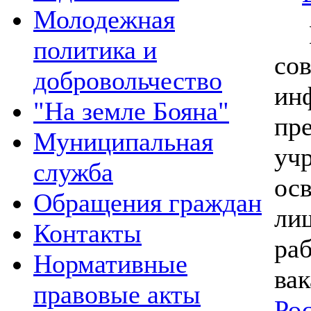
Молодежная
Пл
политика и
со
добровольчество
ин
"На земле Бояна"
пр
Муниципальная
уч
служба
ос
Обращения граждан
ли
Контакты
раб
Нормативные
ва
правовые акты
Ро