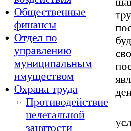
ша
Общественные
тр
финансы
по
Отдел по
буд
управлению
сво
муниципальным
по
имуществом
яв
Охрана труда
ден
Противодействие
Не
нелегальной
усл
занятости