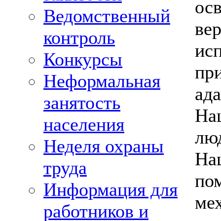
ос
Ведомственный
вер
контроль
ис
Конкурсы
при
Неформальная
ада
занятость
На
населения
лю
Неделя охраны
На
труда
по
Информация для
ме
работников и