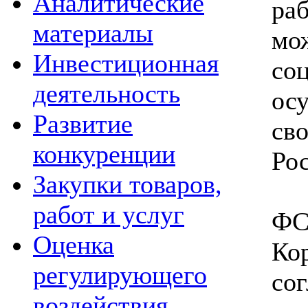
Аналитические
раб
материалы
мо
Инвестиционная
со
деятельность
ос
Развитие
св
конкуренции
Ро
Закупки товаров,
По
работ и услуг
ФС
Оценка
Ко
регулирующего
со
воздействия