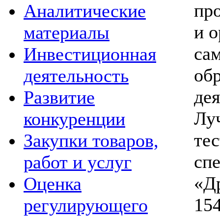
пр
Аналитические
и о
материалы
са
Инвестиционная
об
деятельность
дея
Развитие
Лу
конкуренции
те
Закупки товаров,
сп
работ и услуг
«Др
Оценка
15
регулирующего