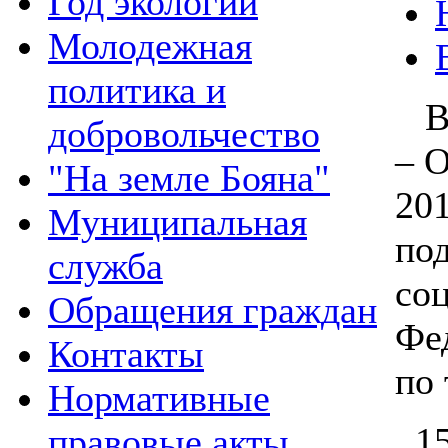
Год экологии
Молодежная
политика и
Вс
добровольчество
– 
"На земле Бояна"
201
Муниципальная
по
служба
со
Обращения граждан
Фе
Контакты
по 
Нормативные
15
правовые акты