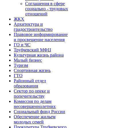
Соглашения в сфере
социально - трудовых
отношений
ЖКХ
Архитектура и
градостроительство
Правовое информирование
и просвещение населения
ГО и ЧС
Трубчевский МФЦ
Культурная жизнь района
Малый бизнес
Туризм
Спортивная жизнь
ГТО
Районный отдел
образования
Сектор по опеке и
попечительству
Комиссия по делам
несовершеннолетних
Социальный фонд России
Обеспечение жильем
молодых семей
Прокуратура Трубчевского