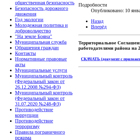
общественная безопасность
Подробности
Безопасность дорожного
Опубликовано: 10 янв
движения
Год экологии
Назад
Молодежная политика и
Вперёд
добровольчество
"На земле Бояна"
Муниципальная служба
Территориальное Соглашен
Обращения граждан
работодателями района на 
Контакты
Нормативные правовые
СКАЧАТЬ (документ с приложе
акты
Муниципальные услуги
Муниципальный контроль
(Федеральный закон от
26.12.2008 №294-ФЗ)
Муниципальный контроль
(Федеральный закон от
31.07.2020 №248-ФЗ)
Противодействие
коррупции
Противодействие
терроризму
Правила пограничного
режима