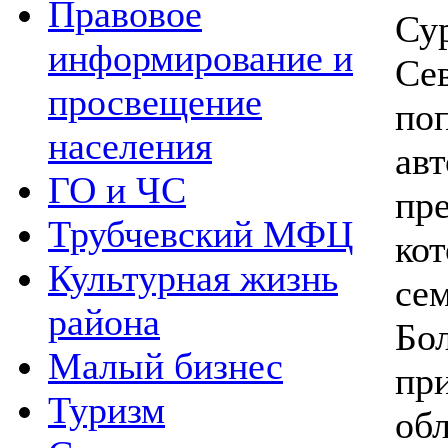
Правовое
Су
информирование и
Сев
просвещение
п
населения
ав
ГО и ЧС
пр
Трубчевский МФЦ
ко
Культурная жизнь
се
района
Бо
Малый бизнес
пр
Туризм
об