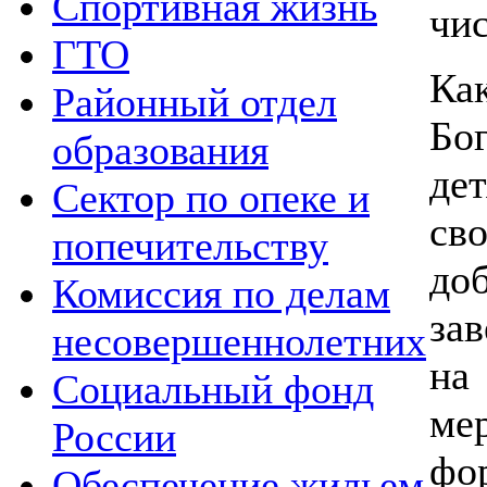
Спортивная жизнь
чис
ГТО
Ка
Районный отдел
Бо
образования
де
Сектор по опеке и
св
попечительству
до
Комиссия по делам
за
несовершеннолетних
на
Социальный фонд
ме
России
фо
Обеспечение жильем