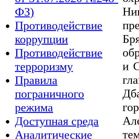
Н
ФЗ)
пр
Противодействие
Бр
коррупции
обр
Противодействие
и 
терроризму
гл
Правила
Дб
пограничного
го
режима
Ал
Доступная среда
те
Аналитические