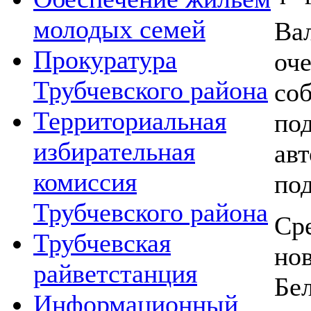
молодых семей
Ва
Прокуратура
о
Трубчевского района
со
Территориальная
по
избирательная
ав
комиссия
по
Трубчевского района
Ср
Трубчевская
но
райветстанция
Бе
Информационный