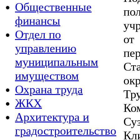
Общественные
по
финансы
уч
Отдел по
от
управлению
п
муниципальным
Ст
имуществом
ок
Охрана труда
Тр
ЖКХ
Ко
Архитектура и
Су
градостроительство
Кл