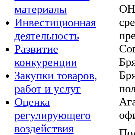
ОН
материалы
ср
Инвестиционная
пр
деятельность
Со
Развитие
Бр
конкуренции
Б
Закупки товаров,
по
работ и услуг
А
Оценка
оф
регулирующего
воздействия
По