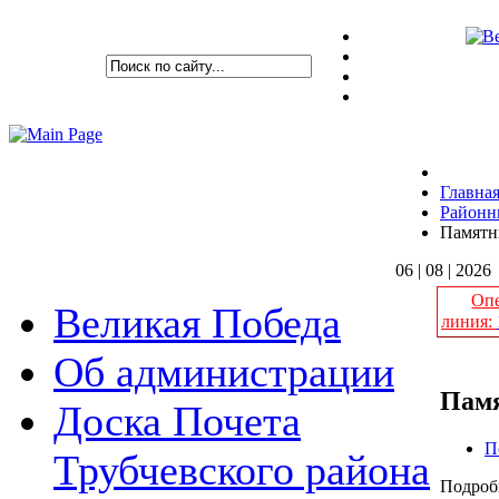
Главна
Районн
Памятн
06 | 08 | 2026
Опе
Великая Победа
линия:
Об администрации
Памя
Доска Почета
П
Трубчевского района
Подроб