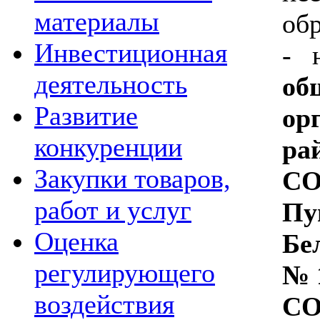
материалы
об
Инвестиционная
- 
деятельность
об
Развитие
ор
конкуренции
ра
Закупки товаров,
С
работ и услуг
П
Оценка
Бе
регулирующего
№1
воздействия
С