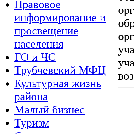
Правовое
ор
информирование и
об
просвещение
о
населения
уч
ГО и ЧС
уч
Трубчевский МФЦ
воз
Культурная жизнь
района
Малый бизнес
Туризм