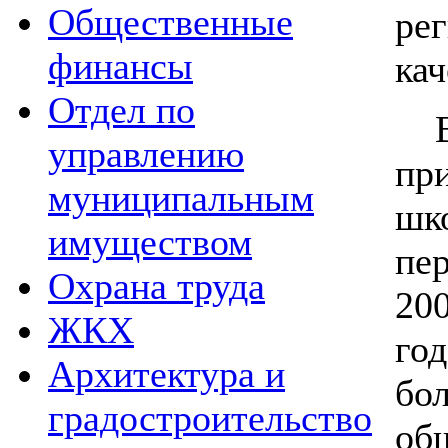
Общественные
ре
финансы
кач
Отдел по
В 
управлению
п
муниципальным
шк
имуществом
пе
Охрана труда
20
ЖКХ
го
Архитектура и
бо
градостроительство
об