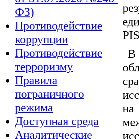
ре
ФЗ)
ед
Противодействие
PI
коррупции
Противодействие
В 
терроризму
об
Правила
ср
пограничного
ис
режима
н
Доступная среда
ме
Аналитические
ис