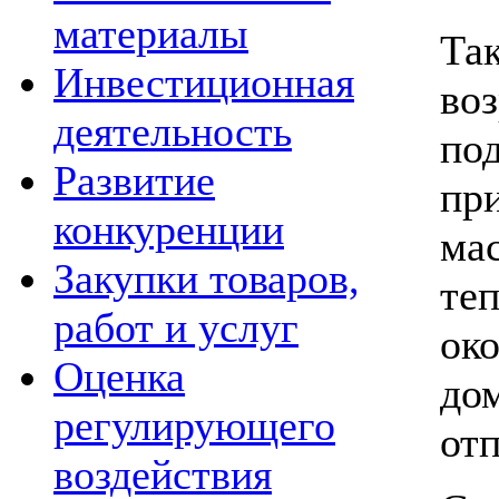
материалы
Та
Инвестиционная
воз
деятельность
по
Развитие
пр
конкуренции
ма
Закупки товаров,
те
работ и услуг
ок
Оценка
д
регулирующего
отп
воздействия