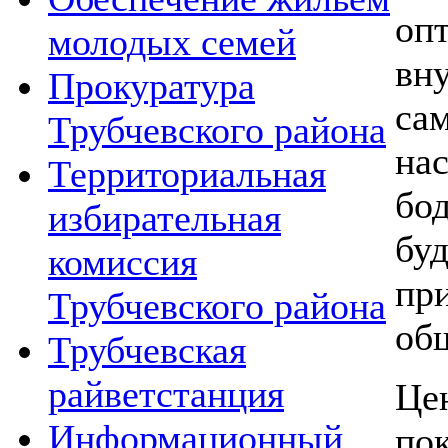
оп
молодых семей
вн
Прокуратура
с
Трубчевского района
на
Территориальная
бо
избирательная
бу
комиссия
пр
Трубчевского района
об
Трубчевская
райветстанция
Це
Информационный
по