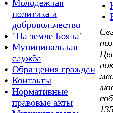
Молодежная
политика и
добровольчество
Се
"На земле Бояна"
по
Муниципальная
Це
служба
по
Обращения граждан
ме
Контакты
лю
Нормативные
со
правовые акты
1