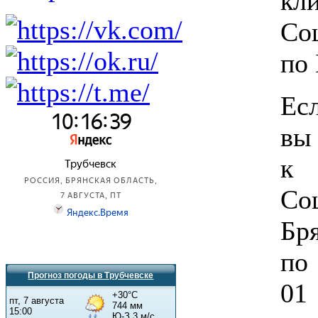
кл
Со
по 
Есл
вы
к 
Со
Бр
по 
Прогноз погоды в Трубчевске
01