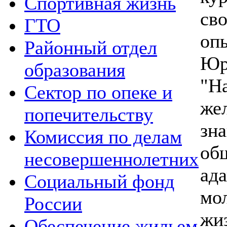
Спортивная жизнь
св
ГТО
оп
Районный отдел
Юр
образования
"Н
Сектор по опеке и
же
попечительству
зн
Комиссия по делам
о
несовершеннолетних
ад
Социальный фонд
мо
России
жи
Обеспечение жильем