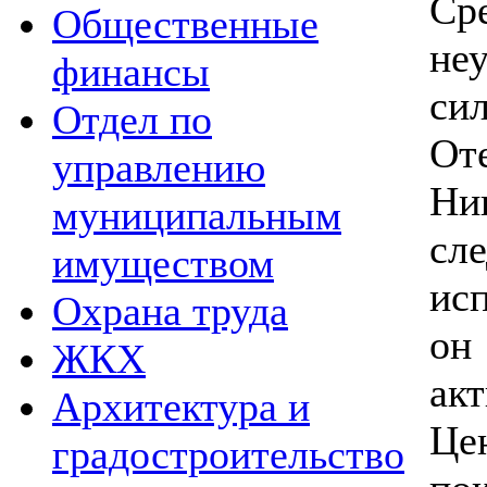
Ср
Общественные
не
финансы
си
Отдел по
От
управлению
Ни
муниципальным
с
имуществом
ис
Охрана труда
он
ЖКХ
ак
Архитектура и
Це
градостроительство