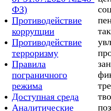
со
ФЗ)
пе
Противодействие
та
коррупции
ув
Противодействие
пр
терроризму
за
Правила
фи
пограничного
тр
режима
тв
Доступная среда
поз
Аналитические