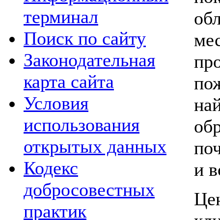
терминал
об
Поиск по сайту
ме
Законодательная
пр
карта сайта
по
Условия
на
использования
об
открытых данных
по
Кодекс
и 
добросовестных
Це
практик