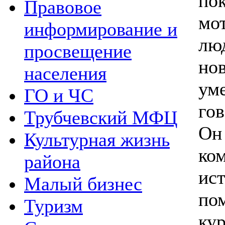
п
Правовое
мо
информирование и
лю
просвещение
но
населения
ум
ГО и ЧС
го
Трубчевский МФЦ
Он
Культурная жизнь
ко
района
ис
Малый бизнес
по
Туризм
ку